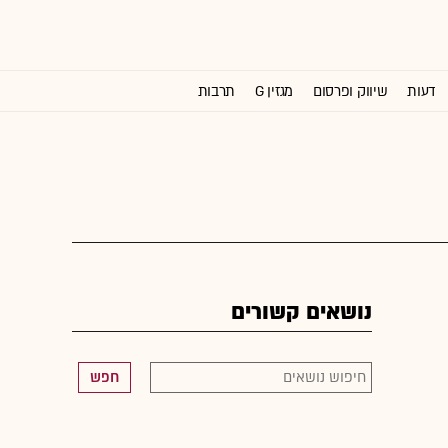
דעות
שיווק ופרסום
מגזין G
תרבות
וול סטריט ג'ורנל
נושאים קשורים
חפש