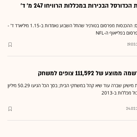
חובבים? 20 קבוצות הכדורסל הבכירות במכללות הרוויחו 247 מ' ד'
הבוננזה של המארץ' מאדנס: ההכנסות מפרסום בטורניר שהחל השבוע נאמדות ב-1.15 מיליארד ד' -
ום בפלייאוף ה-NFL
19.03
של 111,592 צופים למשחק
קבוצת הפוטבול של מכללת מישיגן שברה עוד שיא קהל במשחקי הבית; בסך הכל הגיעו 50.29 מיליון
מכללות ב-2013
24.02.