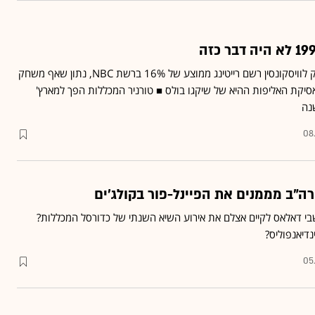
גמר המכללות בכדורסל בין דיוק לוויסקונסין רשם רייטינג ממוצע של 16% ברשת NBC, נתון שאף משחק
לאסיקת האליפות ההיא של שיקגו בולס ■ טורניר המכללות הפך למארץ'
08
"ב מממנים את הפיינל-פור בקולג'ים
 דאלאס לקיים אצלם את אירוע השיא השנתי של כדורסל המכללות?
נדיאנפוליס?
05