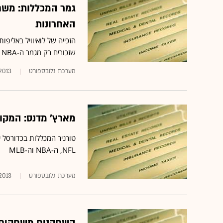
האחרונות
שזכורים רק מגמר ה-NBA בין הסלטיקס ללייקרס מ-2010
מערכת גלובספורט
.2013
מארץ' מדנס: המקו
טורניר המכללות בכדורסל 
NFL, ה-NBA וה-MLB
מערכת גלובספורט
.2013
השחקנים משחקים ב