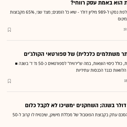
 הוא באמת עסק רווחי?
מצד אחד, הכנסות בעונה החולפת נסקו ל-989 מיליון דולר - שיא כל הזמנים; מצד שני, 65% מקבוצות
ינוס
19
תר משתלמים כלכלית) של ספורטאי הקולג'ים
ב-NCAA יאפשרו מלגות מלאות, כולל כיסוי הוצאות, במה ש"ירוויח" לספורטאים כ-50 מ' ד' בשנה ■
הלוואות כנגד הכנסות עתידיות
1
ג'ים הארבו קרוב לחתימה על הסכם עתק בקבוצת הפוטבול של מכללת מישיגן, שיבטיח לו קרוב ל-50