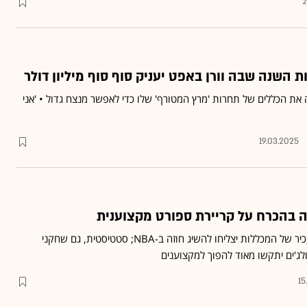
2
ת השנה שבה וורן באפט יעניק סוף סוף מיליון דולר
ה את הכללים של תחרות 'מרץ המטורף' שלו כדי לאפשר מנצח גדול • 'אני
19.03.2025
נה בהכרח על קריירת ספורט מקצוענית
רק 1.2% מכדורסלני הדרג הבכיר של המכללות יצליחו להשיג חוזה ב-NBA; סטטיסטית, גם שחקני
ולג'ים יתקשו מאוד להפוך למקצוענים
15