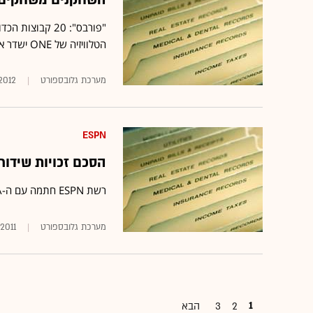
הטלוויזיה של ONE ישדר את טורניר ה"מארץ' מדנס" בישראל
מערכת גלובספורט
.2012
ESPN
הסכם זכויות שידור בשווי 500 מיליון דולר לספור
רשת ESPN חתמה עם ה-NCAA על חוזה חדש, היקר ב-120% בהשוואה להסכם הקודם בין הצדדים
מערכת גלובספורט
.2011
1
2
3
הבא