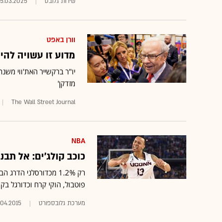
שירות גלובס
5.03.2025
וורן באפט
מדוע זו עשויה להיו
יו"ר ברקשייר האת'ווי משנ
מזדקן'
The Wall Street Journal
NBA
כוכב קולג'ים: אל תב
פוטבול, הוקי קרח וכדורגל בק
מערכת גלובספורט
.04.2015