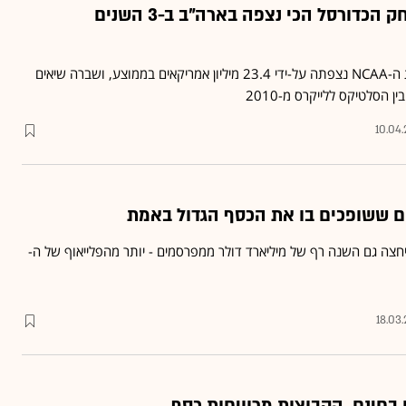
גמר המכללות: משחק הכדורסל הכי נצפה בארה"ב ב-3 השנים
הזכייה של לואיוויל באליפות ה-NCAA נצפתה על-ידי 23.4 מיליון אמריקאים בממוצע, ושברה שיאים
10.04
ם ששופכים בו את הכסף הגדול באמת
יחצה גם השנה רף של מיליארד דולר ממפרסמים - יותר מהפלייאוף של ה-
18.03
חינם, הקבוצות מרוויחות כסף