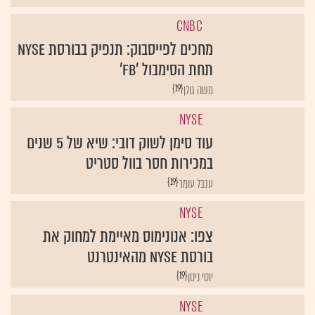
CNBC
מחכים לפייסבוק: תנפיק בבורסת NYSE
תחת הסימבול 'FB'
{19}
משה גולן
NYSE
עוד סימן לשוק דובי: שיא של 5 שנים
במכירות חסר בוול סטריט
{19}
ענבל עומר
NYSE
צפו: אנונימוס מאיימת למחוק את
בורסת NYSE מהאינטרנט
{19}
יוסי ניסן
NYSE