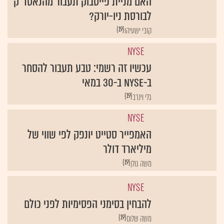
האם מניית פייסבוק תעבור מהנאסד"ק
לבורסת ניו-יורק?
{19}
קובי ישעיהו
NYSE
עכשיו זה רשמי: טבע תעבור להסחר
ב-NYSE ב-30 במאי
{19}
גלי וינרב
NYSE
האמפייר סטייט יונפק לפי שווי של
מיליארד דולר
{19}
משה גולן
NYSE
להבחין בסימני הפסימיות לפני כולם
{19}
משה שלום