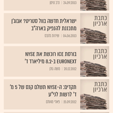
24.09.2013
נדב נוימן
ישראלית חדשה בוול סטריט? אבוג'ן
מתכננת להנפיק בארה"ב
04.06.2013
שירות גלובס
בורסת ICE רוכשת את NYSE
Euronext ב-8.2 מיליארד ד'
20.12.2012
משה גולן
תקדים: ה-NYSE תשלם קנס של 5 מ'
ד' לרשות לני"ע
15.09.2012
פאדי מועלם