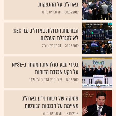
בארה"ב על ההנפקות
08.04.2019
וול סטריט ג'ורנל
הבורסות הגדולות בארה"ב נגד SEC:
לא להגבלת העמלות
20.02.2019
וול סטריט ג'ורנל
בכירי טבע נעלו את המסחר ב-NYSE
על רקע אכזבת הדוחות
17.02.2019
שירי חביב ולדהורן וגלי וינרב
פסיקה של רשות ני"ע בארה"ב
מאיימת על הכנסות הבורסות
18.10.2018
וול סטריט ג'ורנל