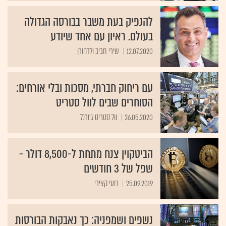
להנפיק בעת משבר בבורסה הגדולה
בעולם. ראיון עם אחד שיודע
12.07.2020
שירי חביב ולדהורן
עם ריחוק חברתי, מסכות ובלי אורחים:
הסוחרים שבים לוול סטריט
26.05.2020
וול סטריט ג'ורנל
הביטקוין צנח מתחת ל-8,500 דולר -
שפל של 3 חודשים
25.09.2019
רועי קצירי
נשפים ושמפניה: כך נאבקות הבורסות