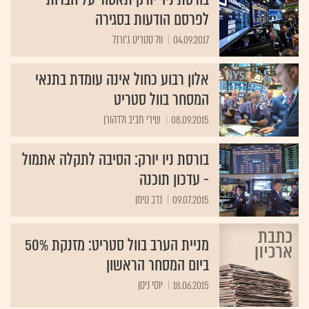
לפרסם הודעות בסגירה
04.09.2017
וול סטריט ג'ורנל
אלון רבוע כחול אינה עומדת בתנאי
המסחר בוול סטריט
08.09.2015
שירי חביב ולדהורן
בורסת ניו יורק: הסיבה לתקלה אתמול
- עדכון תוכנה
09.07.2015
נדב נוימן
מניית הערב בוול סטריט: מזנקת 50%
ביום המסחר הראשון
18.06.2015
יוסי ניסן