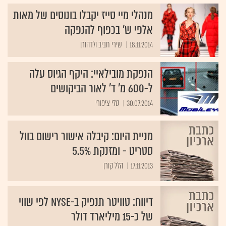
מנהלי מיי סייז יקבלו בונוסים של מאות
אלפי ש' בכפוף להנפקה
18.11.2014
שירי חביב ולדהורן
הנפקת מובילאיי: היקף הגיוס עלה
ל-600 מ' ד' לאור הביקושים
30.07.2014
טלי ציפורי
מניית היום: קיבלה אישור רישום בוול
סטריט - ומזנקת 5.5%
17.11.2013
הלל קורן
דיווח: טוויטר תנפיק ב-NYSE לפי שווי
של כ-15 מיליארד דולר