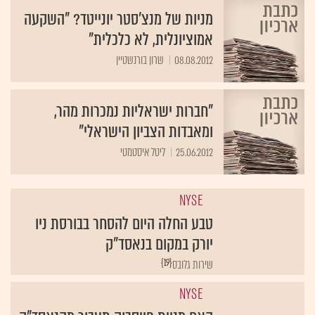
מניות של מנצ'סטר יונייטד? "השקעה
אמוציונלית, לא כלכלית"
08.08.2012
שרון בורנשטיין
"חברות ישראליות נמכרות מהר,
ומאבדות הצביון הישראלי"
25.06.2012
ליטל איסטמטי
NYSE
טבע החלה היום להסחר בבורסת ניו
יורק במקום בנאסד"ק
{19}
שירות גלובס
NYSE