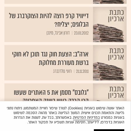
דייוויד קרפ רוצה להיות הצוקרברג של
הבלוגים; יצליח?
23.01.2012
דורון אביגד, מינכן
ארה"ב: הצעת חוק נגד תוכן לא חוקי
ברשת מעוררת מחלוקת
21.11.2011
רועי גולדנברג
"גלובס" מסמן את 5 האתרים שעשו
הכי הרבה רעש בשנה האחרונה
האתר עושה שימוש בעוגיות (Cookies) לצורך שיפור חוויית המשתמש, ניתוח נתוני
27.10.2010
נועה פרג
גלישה והתאמת תכנים אישית. המשך הגלישה באתר מהווה הסכמה לשימוש
בעוגיות כמפורט
במדיניות הפרטיות
. באפשרותך, בכל עת, לשנות את הגדרות
העוגיות בדפדפן. לידיעתך, חסימת עוגיות תשפיע על תפקוד האתר.