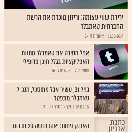
ירידת שווי עצומה: וריזון מוכרת את הרשת
החברתית טאמבלר
13.08.2019
אושרית גן-אל
אפל הסירה את טאמבלר מחנות
האפליקציות בגלל תוכן פדופילי
20.11.2018
אושרית גן-אל
בגיל 31, עשיר אבל מתוסכל, מנכ"ל
טאמבלר מתפטר
28.11.2017
ויקי אוסלנדר, ניו-יורק
הארנק פתוח: יאהו רכשה 23 חברות