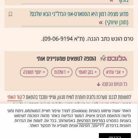
מדוע מצפה רמון היא הסטארט-אפ הנדל"ני הבא שלכם?
(
תוכן שיווקי
)
טרם הוגש כתב הגנה. (ת"א 09-06-9194).
הוספה לנושאים שמעניינים אותי
אבי עזרא
בנק לאומי
רשלנות
יוסף תשובה
כל תגיות הכתבה
לתשומת לבכם: מערכת גלובס חותרת לשיח מגוון, ענייני ומכבד בהתאם ל
קוד האתי
המופיע
בדו"ח האמון
לפיו אנו פועלים. ביטויי אלימות, גזענות, הסתה או כל שיח
בלתי הולם אחר מסוננים בצורה
אוטומטית
ולא יפורסמו באתר.
האתר עושה שימוש בעוגיות (Cookies) לצורך שיפור חוויית המשתמש, ניתוח נתוני
גלישה והתאמת תכנים אישית. המשך הגלישה באתר מהווה הסכמה לשימוש
בעוגיות כמפורט
במדיניות הפרטיות
. באפשרותך, בכל עת, לשנות את הגדרות
העוגיות בדפדפן. לידיעתך, חסימת עוגיות תשפיע על תפקוד האתר.