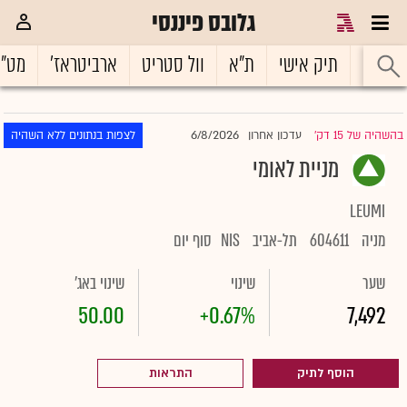
גלובס פיננסי
ראשי
תיק אישי
ת"א
וול סטריט
ארביטראז'
מט"
6/8/2026
בהשהיה של 15 דק'
עדכון אחרון
לצפות בנתונים ללא השהיה
|
מניית לאומי
LEUMI
מניה
604611
תל-אביב
NIS
סוף יום
שער
שינוי
שינוי באג'
50.00
+0.67%
7,492
הוסף לתיק
התראות