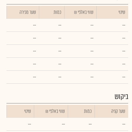
שינוי
₪ שווי באלפי
כמות
שער מכירה
--
--
--
--
--
--
--
--
--
--
--
--
--
--
--
--
--
--
--
--
ביקוש
שער קניה
כמות
₪ שווי באלפי
שינוי
--
--
--
--