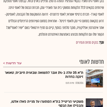
בנק לאומי הינו תאגיד בנקאי המפעיל למעלה מ 250 סניפים בארץ ובחול. קבוצת לאומי מספקת
שירותים בנקאים לכלל הלקוחות ממשקי בית ועד תאגידי ענק. חברות הבנות של לאומי הינה:
לאומי קארד- חברת כרטיסי אשראי, לאומי פרטנרס- זרועה ההשקעות של הקבוצה, לאומיטק-
זרוע בנקאות בתחום היי טק ולאומי דיגיטל - אחראית בתחום השירותים הדיגיטלים הכוללים
אתר אינטרנטי, אפליקציה, מוקד טלפוני. בנוסף, קיים גם סניף וירטואלי בשם "ישיר לאומי"שכל
הקשר שלו עם הלקוחות מבוצע באמצעות האינטרנט והטלפון..
ענף:
בנקים מניות והמירים
חדשות לאומי
עוד חדשות
ת"א 35 עלה ב-1% ועבר לתשואה שבועית חיובית; טאואר
זינקה בחדות
07.08.2026
שירות גלובס
משקיעי הריטייל בת״א הסתערו על מניית פאלו אלטו,
והכפילו את הכסף