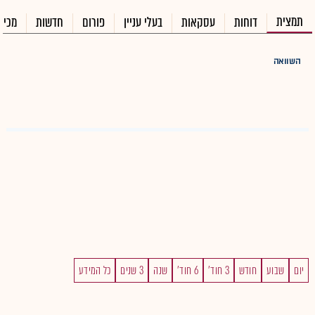
תמצית
דוחות
עסקאות
בעלי עניין
פורום
חדשות
מכיר
השוואה
יום
שבוע
חודש
3 חוד'
6 חוד'
שנה
3 שנים
כל המידע