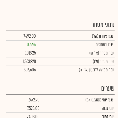
נתוני מסחר
שער אחרון
(אג')
7,492.00
שינוי באחוזים
0.67%
נפח מסחר
(א` ₪)
101,925
נפח מסחר
(ע"נ)
1,363,928
נפח ממוצע לרבעון (א` ₪)
306,606
שערים
שער יומי ממוצע
(אג')
7,472.90
יומי גבוה
7,523.00
יומי נמוך
7,408.00