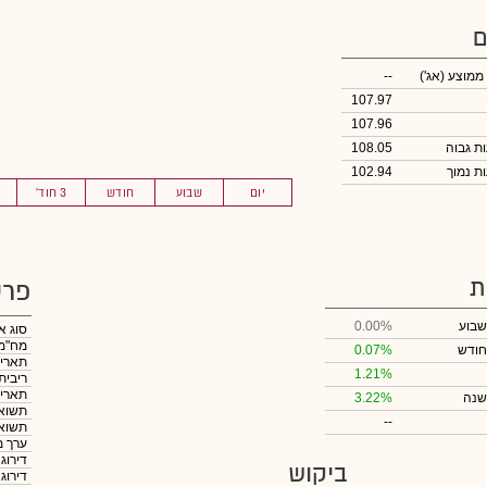
ם
 ממוצע
(אג')
--
107.97
107.96
108.05
102.94
יום
שבוע
חודש
3 חוד'
ת
פרט
שבוע
0.00%
סוג א
מח"מ
חודש
0.07%
תאריך
1.21%
ריבית
תאריך
שנה
3.22%
תשואה
--
תשואה
ערך מ
דירוג
ביקוש
דירוג