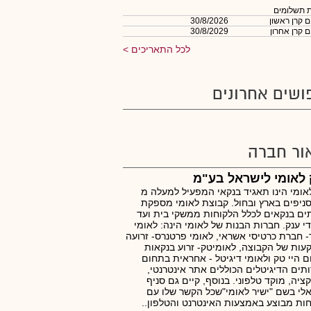
 תשלומים
 קרן ראשון
30/8/2026
 קרן אחרון
30/8/2029
לכל התאריכים
ושים אחרונים
ור חברה
לאומי לישראל בע"מ
אומי הינו תאגיד בנקאי המפעיל למעלה מ
25 סניפים בארץ ובחול. קבוצת לאומי מספקת
ים בנקאים לכלל הלקוחות ממשקי בית ועד
י ענק. חברות הבנות של לאומי הינה: לאומי
 חברת כרטיסי אשראי, לאומי פרטנרס- זרועה
ות של הקבוצה, לאומיטק- זרוע בנקאות
 היי טק ולאומי דיגיטל - אחראית בתחום
תים הדיגיטלים הכוללים אתר אינטרנטי,
ציה, מוקד טלפוני. בנוסף, קיים גם סניף
אלי בשם "ישיר לאומי"שכל הקשר שלו עם
ות מבוצע באמצעות האינטרנט והטלפון..