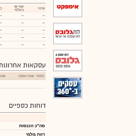
₪ שווי
שינוי
כ
באלפי
--
--
--
--
--
--
--
--
--
--
--
--
--
--
--
עסקאות אחרונות
מספר
שעת עסקה
שער
דוחות כספיים
סה"כ הכנסות
רווח גולמי