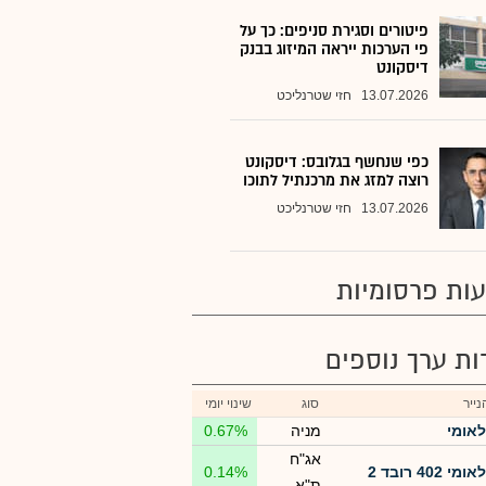
פיטורים וסגירת סניפים: כך על
פי הערכות ייראה המיזוג בבנק
דיסקונט
13.07.2026
חזי שטרנליכט
כפי שנחשף בגלובס: דיסקונט
רוצה למזג את מרכנתיל לתוכו
13.07.2026
חזי שטרנליכט
ות פרסומיות
רות ערך נוספים
ייר
סוג
שינוי יומי
לאומי
מניה
0.67%
אג"ח
לאומי 402 רובד 2
0.14%
ת"א