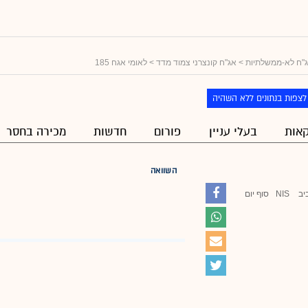
"ח לא-ממשלתיות
>
אג"ח קונצרני צמוד מדד
> לאומי אגח 185
לצפות בנתונים ללא השהיה
אות
בעלי עניין
פורום
חדשות
מכירה בחסר
השוואה
יב
NIS
סוף יום