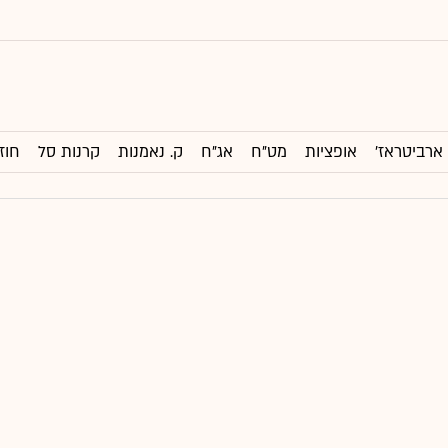
ארביטראז'
אופציות
מט"ח
אג"ח
ק. נאמנות
קרנות סל
חוז