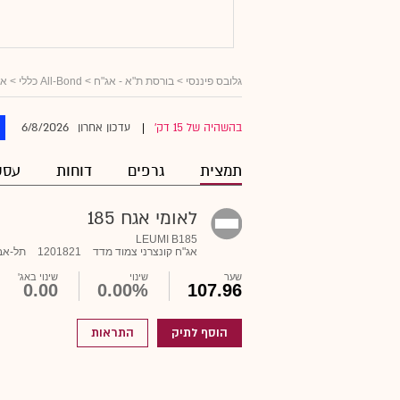
גלובס פיננסי
>
בורסת ת"א - אג"ח
>
All-Bond כללי
>
אג
6/8/2026
בהשהיה של 15 דק'
עדכון אחרון
|
תמצית
גרפים
דוחות
עסק
לאומי אגח 185
LEUMI B185
אג"ח קונצרני צמוד מדד
1201821
תל-אב
שער
שינוי
שינוי באג'
0.00
0.00%
107.96
הוסף לתיק
התראות