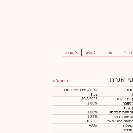
6 חוד'
שנה
3 שנים
כל המידע
י אגרת
פרופיל
גרת
אג"ח קונצרני צמוד מדד
1.52
 פדיון קרוב
30/8/2026
 נקובה
1.86%
 קיים
--
 שנתית ברוטו
1.88%
 שנתית נטו
1.22%
תואם ברוטו פארי
107.98
 מעלות
AAAil
 מדרוג
--