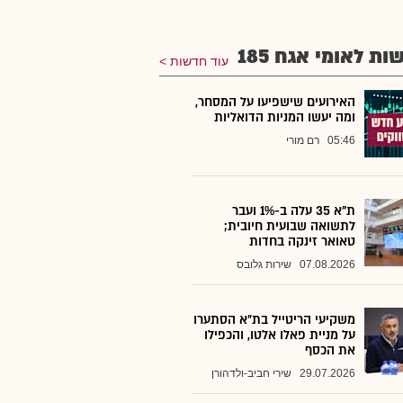
ת לאומי אגח 185
עוד חדשות
האירועים שישפיעו על המסחר,
ומה יעשו המניות הדואליות
05:46
רם מורי
ת"א 35 עלה ב-1% ועבר
לתשואה שבועית חיובית;
טאואר זינקה בחדות
07.08.2026
שירות גלובס
משקיעי הריטייל בת״א הסתערו
על מניית פאלו אלטו, והכפילו
את הכסף
29.07.2026
שירי חביב-ולדהורן