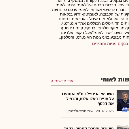
ים בנקאים לכלל הלקוחות ממשקי בית ועד
י ענק. חברות הבנות של לאומי הינה: לאומי
 חברת כרטיסי אשראי, לאומי פרטנרס- זרועה
ות של הקבוצה, לאומיטק- זרוע בנקאות
 היי טק ולאומי דיגיטל - אחראית בתחום
תים הדיגיטלים הכוללים אתר אינטרנטי,
ציה, מוקד טלפוני. בנוסף, קיים גם סניף
אלי בשם "ישיר לאומי"שכל הקשר שלו עם
ות מבוצע באמצעות האינטרנט והטלפון..
בנקים מניות והמירים
ות לאומי
עוד חדשות
משקיעי הריטייל בת״א הסתערו
על מניית פאלו אלטו, והכפילו
את הכסף
29.07.2026
שירי חביב-ולדהורן
פיטורים וסגירת סניפים: כך על