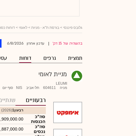
גלובס פיננסי
>
בורסת ת"א - מניות
>
לאומי
> דוחות כספ
6/8/2026
בהשהיה של 15 דק'
עדכון אחרון
|
תמצית
גרפים
דוחות
עסק
מניית לאומי
LEUMI
מניה
604611
תל-אביב
NIS
סוף יום
רבעוניים
שנתיים
רבעון1
(2026)
סה"כ
,909,000.00
הכנסות
סה"כ
,887,000.00
נכסים