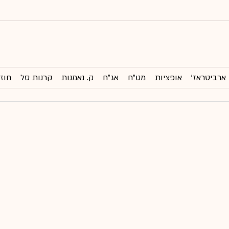
ארביטראז'
אופציות
מט"ח
אג"ח
ק. נאמנות
קרנות סל
חוזי