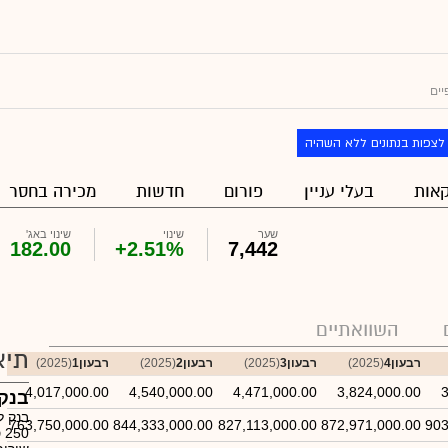
יים
לצפות בנתונים ללא השהיה
אות
בעלי עניין
פורום
חדשות
מכירה בחסר
שער
שינוי
שינוי באג'
182.00
+2.51%
7,442
השוואתיים
תיא
רבעון4
(2025)
רבעון3
(2025)
רבעון2
(2025)
רבעון1
(2025)
4,017,000.00
4,540,000.00
4,471,000.00
3,824,000.00
3
בנק 
בנק ל
763,750,000.00
844,333,000.00
827,113,000.00
872,971,000.00
903
0