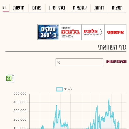
מכי
תמצית
דוחות
עסקאות
בעלי עניין
פורום
חדשות
גרף השוואתי
הוסף מניה להשוואה