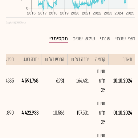
Copyright (c) 2016 Chart.js
חצי שנתי
שנתי
שלש שנים
מקסימלי
תאריך
קבוצה
יתרה בא' ₪
הפרש בא' ₪
יתרה בע.נ.
הפרש בע.נ
מניות
10.10.2024
ת"א
164,431
6,931
4,591,768
168,835
35
מניות
01.10.2024
ת"א
157,501
10,586
4,422,933
324,890
35
מניות