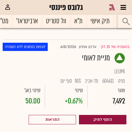
גלובס פיננסי
ראשי
תיק אישי
ת"א
וול סטריט
ארביטראז'
מט"
6/8/2026
בהשהיה של 15 דק'
עדכון אחרון
לצפות בנתונים ללא השהיה
|
מניית לאומי
LEUMI
מניה
604611
תל-אביב
NIS
סוף יום
שער
שינוי
שינוי באג'
50.00
+0.67%
7,492
הוסף לתיק
התראות