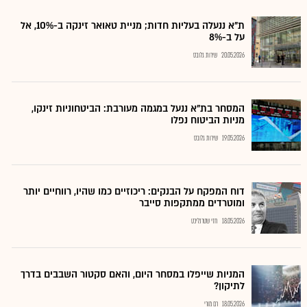
ת"א ננעלה בעליות חדות; מניית טאואר זינקה ב-10%, אל
על ב-8%
20.05.2026
שירות גלובס
המסחר בת"א ננעל במגמה מעורבת: הביטחוניות זינקו,
מניות הביטוח נפלו
19.05.2026
שירות גלובס
דוח המפקח על הבנקים: ריכוזיים כמו שהיו, רווחיים יותר
ומוטרדים ממתקפות סייבר
18.05.2026
חזי שטרנליכט
המניות שייפלו במסחר היום, והאם סקטור השבבים בדרך
לתיקון?
18.05.2026
רם מורי