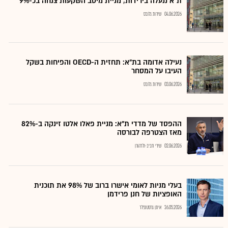
ת"א ננעלה בירידות; מניית מיטב השקעות צנחה בכ-9%
04.06.2026
שירות גלובס
נעילה אדומה בת"א: תחזית ה-OECD והפיחות בשקל
העיבו על המסחר
03.06.2026
שירות גלובס
ההפסד של מדדי ת"א: מניית פאלו אלטו זינקה ב-82%
מאז הצטרפה לבורסה
02.06.2026
שירי חביב-ולדהורן
בעלי מניות לאומי אישרו ברוב של 98% את תוכנית
האופציות של חנן פרידמן
26.05.2026
איתן גרסטנפלד