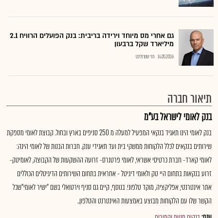
גם אחרי מס מיוחד וירידה בריבית: בנק הפועלים הרוויח 2.1
מיליארד שקל ברבעון
14.05.2026
חזי שטרנליכט
תיאור חברה
בנק לאומי לישראל בע"מ
בנק לאומי הינו תאגיד בנקאי המפעיל למעלה מ 250 סניפים בארץ ובחול. קבוצת לאומי מספקת
שירותים בנקאים לכלל הלקוחות ממשקי בית ועד תאגידי ענק. חברות הבנות של לאומי הינה:
לאומי קארד- חברת כרטיסי אשראי, לאומי פרטנרס- זרועה ההשקעות של הקבוצה, לאומיטק-
זרוע בנקאות בתחום היי טק ולאומי דיגיטל - אחראית בתחום השירותים הדיגיטלים הכוללים
אתר אינטרנטי, אפליקציה, מוקד טלפוני. בנוסף, קיים גם סניף וירטואלי בשם "ישיר לאומי"שכל
הקשר שלו עם הלקוחות מבוצע באמצעות האינטרנט והטלפון..
ענף:
בנקים מניות והמירים