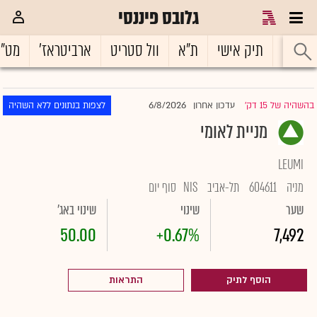
גלובס פיננסי
ראשי
תיק אישי
ת"א
וול סטריט
ארביטראז'
מט"
6/8/2026
בהשהיה של 15 דק'
עדכון אחרון
לצפות בנתונים ללא השהיה
|
מניית לאומי
LEUMI
מניה
604611
תל-אביב
NIS
סוף יום
שער
שינוי
שינוי באג'
50.00
+0.67%
7,492
הוסף לתיק
התראות