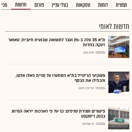
חדשות
תמצית
דוחות
עסקאות
בעלי עניין
פורום
מכיר
חדשות לאומי
ת"א 35 עלה ב-1% ועבר לתשואה שבועית חיובית; טאואר
זינקה בחדות
07.08.2026
שירות גלובס
משקיעי הריטייל בת״א הסתערו על מניית פאלו אלטו,
והכפילו את הכסף
29.07.2026
שירי חביב-ולדהורן
פיטורים וסגירת סניפים: כך על פי הערכות ייראה המיזוג
בבנק דיסקונט
13.07.2026
חזי שטרנליכט