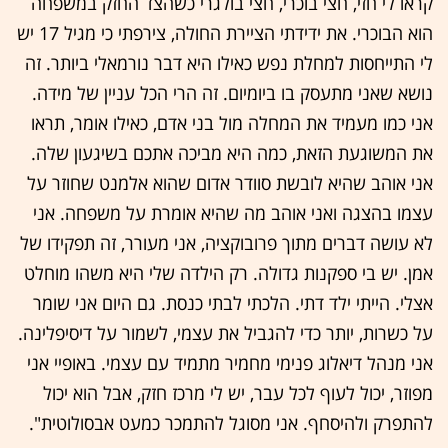
קראו לי חזי, חצי בוכרי, חצי בולגרי כשהצד החזק במשפחה
הוא הבוכרי. את ידידתי הציירת החולה, צירפתי כי מגיל 17 יש
לי התייחסות למחלת נפש כאילו היא דבר נורמאלי ביותר. זה
נושא שאני מתעסק בו ביומיום. זה הרי הכל עניין של מידה.
אני כמו מעמיד את המחלה מול בני אדם, כאילו אומר, תראו
את המשוגעת הזאת, כמה היא מביכה אתכם בשיגעון שלה.
אני אוהב שהיא לובשת סוודר אדום שהוא אלמנט שחוזר על
עצמו בהצגה ואני אוהב מה שהיא אומרת על משפחה. אני
לא עושה דברים מתוך פרובוקציה, אני מעורר, זה תפקידו של
אמן. יש בי ספקנות גדולה. רק הילדה שלי היא משהו מוחלט
אצלי. הייתי ילד דתי. הלכתי לבתי כנסת. גם היום אני שומר
על כשרות, יותר כדי להגביל את עצמי, לשמור על דיסיפלינה.
אני מנהל דיאלוג פנימי מחמיר מתמיד עם עצמי. באופיי אני
מפוזר, יכול לעוף לכל עבר, יש לי מרכז חזק, אבל הוא יכול
להתפרק ולהיסחף. אני מסוגל להתמכר כמעט אבסולוטית".