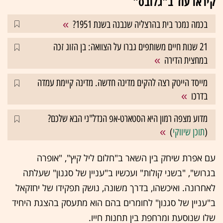
קיראו עוד ב"גלובס"
בכמה נמכר בית בהרצליה שנבנה בשנת 1951?
21 שנות חיים משותפים גברו על הצוואה: בן הזוג זכה
במחצית הדירה
מייסד הייטק רצה להקים מדינה חדשה. מדינה קיימת עמדה
בדרכו
מדוע מצפה רמון היא הסטארט-אפ הנדל"ני הבא שלכם?
(
תוכן שיווקי
)
עם אפרת שיחק בין השאר ב"חלום ליל קיץ", "אופרה
בגרוש", "בשני קולות" ועכשיו ב"עניין של סגנון" שעלתה
לאחרונה. ואיכשהו, בדרך משונה, נושק תפקידו של יחזקאל
ב"עניין של סגנון" לחומרים בהם הוא מתעסק בהצגת היחיד
שלו שנוסעת ומרחפת בין תחנות חייו.