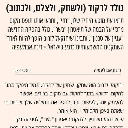
נולד לרקוד (ולשחק, ולצלם, ולכתוב)
תראו את מופע היחיד שלו, "חזי", ותראו אותו תופס מקום
מרכזי על הבמה של תיאטרון "גשר", כולל בהפקה החדשה
"עניין של סגנון", ותבינו שיחזקאל לזרוב הופך להיות לאחד
השחקנים המשמעותיים כרגע בישראל > רינת אבולעפיה
רינת אבולעפיה
23.02.2006
יחזקאל לזרוב הוא שחקן. שחקן של להקה. תמיד תיפקד בתוך
להקות. "דווקא בתוך להקות עם חוקים ברורים, אפשר
להעמיק יותר, לעשות יותר, להכיר את המילייה שלך ולהיות מי
שאתה באפן מקסימלי", הוא אומר.
עכשיו הוא משתייך ללהקת תיאטרון "גשר", לפני זה רקד
בלהקת בת שבע, אחרי שרקד ושיחק בלהקה צבאית. לפני