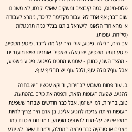
פלוס-מינוס, וכמה קיבוצים ומשקים שאולי יקרסו, לא משנים
שום דבר; אף אחד לא יעבור מקדימה לליכוד, ממרצ לעבודה
או מהאיחוד הלאומי לישראל ביתנו בגלל כמה תרנגולות
(סליחה, עופות).
אם היה, חלילה, פיגוע, אולי היה על מה לדבר. פיגוע משפיע,
פיגוע תמיד משפיע, יש כאלה שאפילו אומרים שיש מועמדים
- מהצד השני, כמובן - שממש מחכים לפיגוע. פיגוע משפיע,
אבל עוף? כולה עוף, ולכל עוף יש תחליף עוף.
ב. עוד פחות משבוע לבחירות, ודווקא עכשיו היא בחרה
להגיע, שפעת העופות הזאת, ותפסה את כולם בהפתעה.
טוב, בחירות, למי יש זמן. אבל כבר חודשים שברור ששפעת
העופות הייתה צריכה להגיע אלינו. בן-אדם היה צריך להיות
ממש אידיוט על-מנת להיתפס מופתע. במדינות שכנות כמו
מצרים או טורקיה כבר פרצה המחלה, ולמרות שאני לא יודע