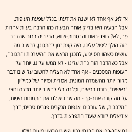
אז לא, אף אחד לא ישנה את דעתו בגלל שפעת העופות,
אבל הבעיה היא בדיוק אותה הבעיה כמו הרבה בעיות אחרות
פה, לא? קוצר-ראות והבטחות-שווא. הרי היה ברור שהדבר
הזה הולך ליפול עלינו. היה קצת זמן להתכונן, לחשוב מה
עושים כשהווירוס יגיע, לתכנן מראש את ההיערכות והתגובה,
אבל כשהדבר הזה נחת עלינו - לא ממש עלינו, יותר על
העופות המסכנים - אף אחד לא הצליח לחשוב על שום דבר
מקורי יותר מהשמדה המונית, אכזרית ופזיזה של כמיליון
"ראשים", רובם בריאים. וכל זה בלי לחשוב יותר מדקה וחצי
על מה קורה אחר-כך - מה שהביא לנו את התמונות היפות,
המלבבות, של עורבים ואנפות מנקרים פגרים טריים; דרך
אידיאלית לוודא שעוד התפרצות בדרך.
גם אחר-כך, אם הבנתי נכון, פשוט פרשו יריעות ניילון