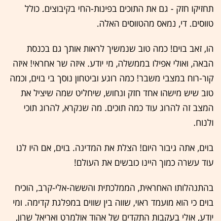
תחזיקו חזק - גם את התוכים בפינות-החי בקיבוצים. כולל
טווסים. די, נמאס מהטווסים האלה.
הו, זאב בוים! כמה טוב שנמשיך לראות אותך גם בכנסת
הבאה, ואולי אפילו בממשלה, מי יודע. איזה שר אחראי! איזה
קור-רוח במצבי משבר! כמה רוגע וביטחון נוסך בי בוים, וכמה
טוב שיש מישהו אחד חזק ונחוש, שיחליט שמה שיציל את
המצב זה להרוג עוד כמה תוכים. מה שנקרא, להרוג תוכי
ולנוח.
בוים, אתה גיבור היום! הצלת את המדינה. בוים, אם היו לנו
עוד עשרה כמוך היינו כובשים את העולם!
בהתנהלותו האחראית, הממלכתית והששה-אלי-קרב, הוכיח
בוים כי הוא מועמד ראוי, שווה בין שווים במפלגת קדימה. ומי
יודע, אולי בעקבות התקדים של אהוד אולמרט ואריאל שרון,