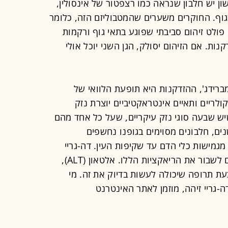
ון יש חלבון שנראה כמו רצפטור של אינסולין,
וף. החוקרים משערים שהמטבוליזם הזה, כלומר
פולט זיהום סביבתי שפוגע בתאי גוף ורקמות
ות. אם הזיהום יסולק, הגן השני יוכל אולי
ברידג', ההזדקנות היא תופעת הלוואי של
לריים ותאיים אינטראקטיביים יוצרת נזק
יש שבעה סוגי נזק עיקריים, שעל כל אחד מהם
ים, חלבונים מסוימים בגופנו נחשפים
מגמישות כלי הדם עד שקיפות העין. דה-גריי
מציין שניתן כבר לזהות חומרים שיכולים לשבור את הריאקציות הללו. אלטאון (ALT),
כעת תרופה שיכולה לעשות בדיוק את זה. מי
-גריי זיהה, מוזמן לאתר האינטרנט