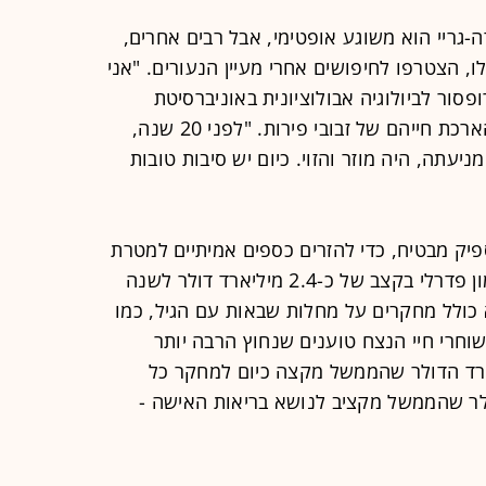
ה-גריי הוא משוגע אופטימי, אבל רבים אחרים,
 הצטרפו לחיפושים אחרי מעיין הנעורים. "אני
ופסור לביולוגיה אבולוציונית באוניברסיטת
קליפורניה, שכבר השיג פריצת דרך בהארכת חייהם של זבובי פירות. "לפני 20 שנה,
יעתה, היה מוזר והזוי. כיום יש סיבות טובות
יק מבטיח, כדי להזרים כספים אמיתיים למטרת
התקדמות בתחום הזה. כיום מוזרם מימון פדרלי בקצב של כ-2.4 מיליארד דולר לשנה
 כולל מחקרים על מחלות שבאות עם הגיל, כמו
שוחרי חיי הנצח טוענים שנחוץ הרבה יותר
תון הזה אינו רחוק מ-3 מיליארד הדולר שהממשל מקצה כיום למחקר כל
 3.5 מיליארד הדולר שהממשל מקציב לנושא בריאות האישה -