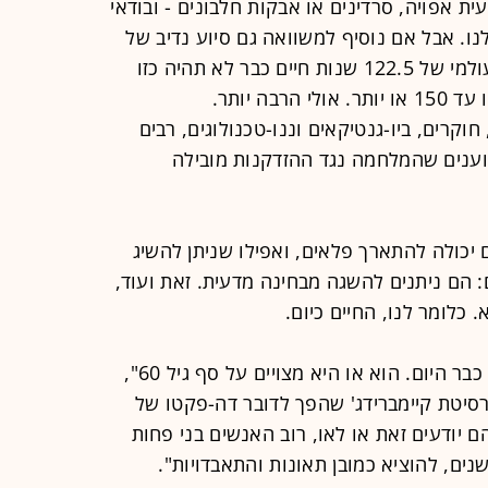
ית אפויה, סרדינים או אבקות חלבונים - ובודאי
ו. אבל אם נוסיף למשוואה גם סיוע נדיב של
קידמה רפואית, הרי ששבירת השיא העולמי של 122.5 שנות חיים כבר לא תהיה כזו
בה יותר.
וקרים, ביו-גנטיקאים וננו-טכנולוגים, רבים
ענים שהמלחמה נגד ההזדקנות מובילה
יכולה להתארך פלאים, ואפילו שניתן להשיג
: הם ניתנים להשגה מבחינה מדעית. זאת ועוד,
. כלומר לנו, החיים כיום.
"האדם הראשון שיחיה 1,000 שנים חי כבר היום. הוא או היא מצויים על סף גיל 60",
ברסיטת קיימברידג' שהפך לדובר דה-פקטו של
 הם יודעים זאת או לאו, רוב האנשים בני פחות