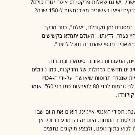
י. ויש גם שאלות פרקטיות: איפה יגורו כולם?
ם יציעו ראשונים משכנתאות ל-150 שנה?
 במסגרת זמן מקובלת, ייעלם", כתב מבקר
יי נצח". לדעתו, "העולם יתמלא בקשישים
ר משאבים מכפי שהחברה תוכל לייצר".
תוחלת של 150 שנות חיים, המעבדות באוניברסיטאות ובחברות
ביים חדשים למחלות של הזדקנות, כמו גידולים
ממאירים, מחלות לב וסוכרת. "יכול להיות שנגלה תרופות שיאושרו על-ידי ה-FDA
לטיפול באלצהיימר או למניעת התקפי לב גורמות לבני 80 להיראות כמו בני 60", אומר
ולורדו.
סוף - משהו שיכול לקחת עוד 40 שנה: חסידי האנטי-אייג'ינג רואים את היום שבו
 לטובת התחום. היום זה רק מדע בדיוני, אך
ו לנוע בתוך גופנו, ולבצע תיקונים נחוצים