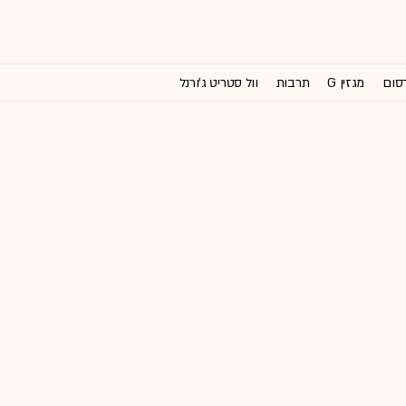
רסום
מגזין G
תרבות
וול סטריט ג'ורנל