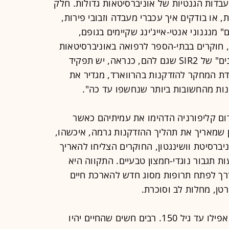
דות הגנטיות של אוניברסיטאות גדולות. חלק
או בודקים איך עכברי מעבדה וזבובי פירות,
מנגנוני אנטי-אייג'ינג שקיימים בגופם,
ה האחרונה, חוקרים בבתי-הספר לרפואה באוניברסיטאות
הרווארד וקליפורניה גילו ארבעה "דודנים" של SIR2 שגם להם, כנראה, יש תפקיד
בדת המחקר להזדקנות בהרווארד, מגדיר את
רום קליפורניה הדהימו את עמיתיהם כאשר
ן שמאריך את תהליך ההזדקנות גרמה, איכשהו,
ברסיטת וושינגטון, החוקרים הצליחו להאריך
י המעבדה ב-20% באמצעות תגבור נוגדי-חמצון טבעיים. התקווה היא
דרך לפתח תרופות מסוג חדש להארכת חיים
טן, מחלות לב וסוכרת.
כמובן, לא כולנו רוצים לחיות לנצח או אפילו עד גיל 150. רבים חשים שהחיים יהיו