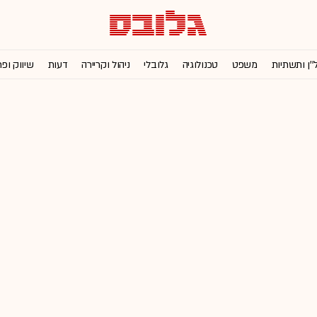
''ן ותשתיות
משפט
טכנולוגיה
גלובלי
ניהול וקריירה
דעות
שיווק ופ