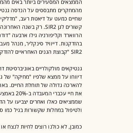
הממצאים המסעירים ביותר באים מהמעב
מהמחקרים מתבססים על הנדסה גנטית, 
שחיים כמעט על דיאטת רעב, "מדליקים" 
קשורים לגן SIR2. רק בשנ
בהזדקנות. דייוויד סינקליר, מנהל מע
SIR2 "קבוצת הגנים האחראיים להזדקנות מהחשובות ביותר שנחשפו עד כה".
גנטיקאים מולקולריים באוניברסיטת ד
דיווחו על ממצא שלפיו "מחיקה" של ג
להארכה גדולה של תוחלת החיים. באוני
את חיי עכבר
שממציאים כאלו ואחרים יצביעו על ה
ולטיפול במחלות שקשורות בגיל כמו סר