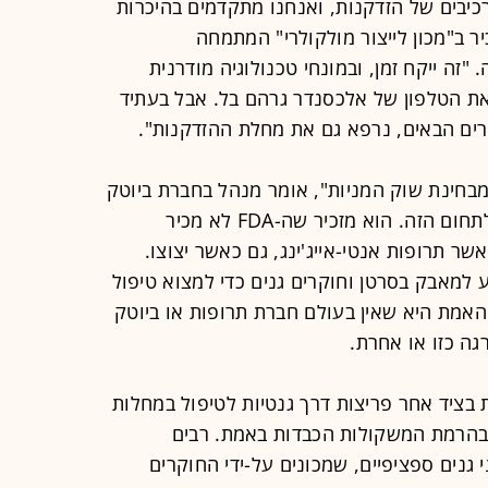
כיבים של הזדקנות, ואנחנו מתקדמים בהיכרות
ר ב"מכון לייצור מולקולרי" המתמחה
 "זה ייקח זמן, ובמונחי טכנולוגיה מודרנית
את הטלפון של אלכסנדר גרהם בל. אבל בעתיד
רים הבאים, נרפא גם את מחלת ההזדקנות".
י מבחינת שוק המניות", אומר מנהל בחברת ביוטק
גדולה, שחוששת ששמה ייקשר בכלל לתחום הזה. הוא מזכיר שה-FDA לא מכיר
שר תרופות אנטי-אייג'ינג, גם כאשר יצוצו.
 למאבק בסרטן וחוקרים גנים כדי למצוא טיפול
האמת היא שאין בעולם חברת תרופות או ביוטק
גה כזו או אחרת.
בציד אחר פריצות דרך גנטיות לטיפול במחלות
בהרמת המשקולות הכבדות באמת. רבים
גנים ספציפיים, שמכונים על-ידי החוקרים