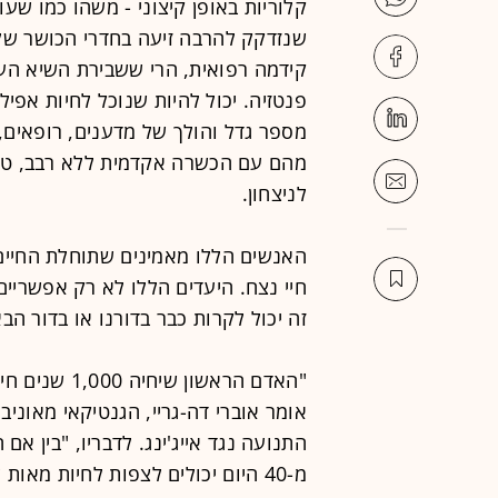
קלוריות באופן קיצוני - משהו כמו שעוע
שנזדקק להרבה זיעה בחדרי הכושר שלנ
פנטזיה. יכול להיות שנוכל לחיות אפילו עד 150 או יותר. אולי הר
מספר גדל והולך של מדענים, רופאים, ח
מהם עם הכשרה אקדמית ללא רבב, טו
לניצחון.
האנשים הללו מאמינים שתוחלת החיים 
חיי נצח. היעדים הללו לא רק אפשריים
זה יכול לקרות כבר בדורנו או בדור הבא
אומר אוברי דה-גריי, הגנטיקאי מאוני
התנועה נגד אייג'ינג. לדבריו, "בין אם
מ-40 היום יכולים לצפות לחיות מאות שנים, להוציא כמובן תאונות והתאבדויות".