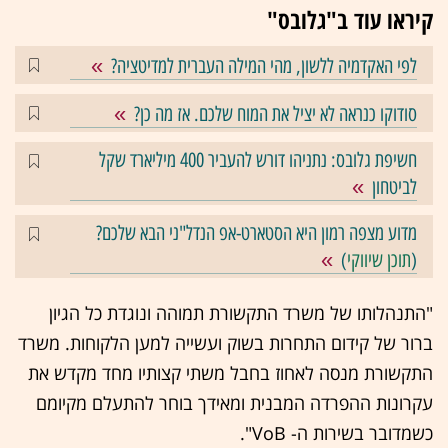
קיראו עוד ב"גלובס"
לפי האקדמיה ללשון, מהי המילה העברית למדיטציה?
סודוקו כנראה לא יציל את המוח שלכם. אז מה כן?
חשיפת גלובס: נתניהו דורש להעביר 400 מיליארד שקל
לביטחון
מדוע מצפה רמון היא הסטארט-אפ הנדל"ני הבא שלכם?
(
תוכן שיווקי
)
"התנהלותו של משרד התקשורת תמוהה ונוגדת כל הגיון
ברור של קידום התחרות בשוק ועשייה למען הלקוחות. משרד
התקשורת מנסה לאחוז בחבל משתי קצותיו מחד מקדש את
עקרונות ההפרדה המבנית ומאידך בוחר להתעלם מקיומם
כשמדובר בשירות ה- VoB".