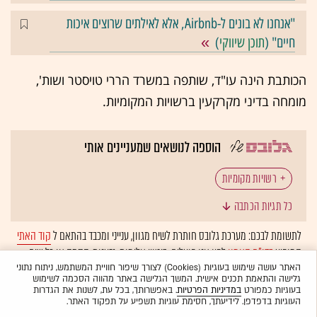
"אנחנו לא בונים ל-Airbnb, אלא לאילתים שרוצים איכות
חיים" (
תוכן שיווקי
)
הכותבת הינה עו"ד, שותפה במשרד הררי טויסטר ושות',
מומחה בדיני מקרקעין ברשויות המקומיות.
הוספה לנושאים שמעניינים אותי
רשויות מקומיות
כל תגיות הכתבה
לתשומת לבכם: מערכת גלובס חותרת לשיח מגוון, ענייני ומכבד בהתאם ל
קוד האתי
המופיע
בדו"ח האמון
לפיו אנו פועלים. ביטויי אלימות, גזענות, הסתה או כל שיח
בלתי הולם אחר מסוננים בצורה
אוטומטית
ולא יפורסמו באתר.
האתר עושה שימוש בעוגיות (Cookies) לצורך שיפור חוויית המשתמש, ניתוח נתוני
גלישה והתאמת תכנים אישית. המשך הגלישה באתר מהווה הסכמה לשימוש
בעוגיות כמפורט
במדיניות הפרטיות
. באפשרותך, בכל עת, לשנות את הגדרות
העוגיות בדפדפן. לידיעתך, חסימת עוגיות תשפיע על תפקוד האתר.