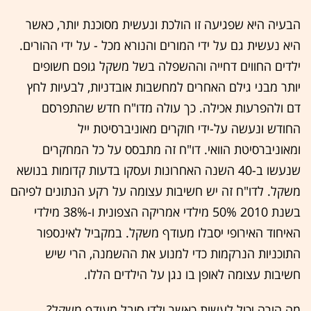
הבעיה היא שפגיעה זו הולכת ונעשית מסוכנת יותר, כאשר
היא נעשית גם על ידי המורים והנורא מכל - על ידי ההורים.
ילדים החווים דחייה וההשפלה בשל משקל גופם חשופים
יותר מבני גילם האחרים למחשבות אובדניות, לבעיות לחץ
דם ולהפרעות אכילה. כך עולה מדו"ח חדש שהתפרסם
החודש ונעשה על-ידי חוקרים מאוניברסיטת ייל
ומאוניברסיטת הוואי. דו"ח זה מתבסס על כל המחקרים
שנעשו ב-40 השנה האחרונות ועסקו בדעות קדומות בנושא
משקל. לדו"ח זה יש חשיבות עצומה על רקע הנתונים לפיהם
בשנת 2010 50% מילדי אמריקה הצפונית ו-38% מילדי
האיחוד האירופי יסבלו מעודף משקל. במקביל לאינספור
התוכניות הנרקמות כדי למנוע את ההשמנה, הרי שיש
חשיבות עצומה לאופן בו נגן על הילדים הללו.
מה הורה יכול לעשות כאשר ילדו סובל מעודף משקל?