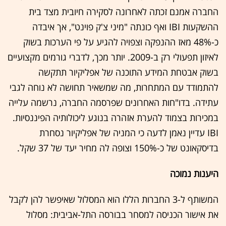
החברה אמנם זכתה לאחרונה לסקירה חיובית מצד בית
ההשקעות IBI ואף כונתה "מיני צ'ק פוינט", אך איבדה
כ-48% מאז ההנפקה וצפויה להגיע על פי הערכות בשוק
לאיזון תפעולי רק ב-2009. יותר מכך, לדברי גורמים מקצועיים
בשוק אבטחת המידע התוכנה של אפליקיור תתקשה
להתמודד עם המתחרות, מה שמשאיר תחושה לא נוחה לגבי
עתידה. בדו"חות האחרונים שפרסמה החברה, נרשמה עלייה
במכירות בצמוד להערת אזהרה בנוגע ליכולותיה הפיננסיות.
IBI עדיין נאמן לדעה כי המניה של אפליקיור נסחרת
בדיסקאונט של כ-150% וצופה לה מחיר יעד של 37 שקל.
היענות נמוכה
המשותף ל-3 החברות הללו הוא המסלול שאיפשר להן לקבל
את אישור הכניסה למסחר בבורסה התל-אביבית: מסלול