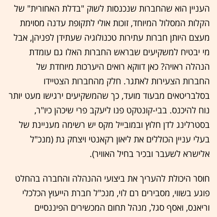
העניין הוא שהחברות שנכנסות לשוק "בדלת האחורית" של
הקלות המסלול המיוחד, זוכות אולי לתקופת עדנה מסוימת
מעצם היותן חברות עתירות טכנולוגיה שעתידן לפניהן, אבל
מי יבטיח למשקיעים שבראש החברות האלו גם עומדת
הנהלה ראויה? כאן דווקא רואים היערכות מיוחדת של
החברות הצעירות לאתגר. חלק מהחברות הצטיידו
בסלבריטאים מבעוד מועד, כך שהמשקיעים ירגישו מעט יותר
נוח להיכנס. בבי-קונטקט פנו ליעקב פרי שיכהן כיו"ר,
בסטרלינג לדן חלוץ ובמובייל מקס יש רשימה מעניינת של
בעלי עניין הכוללים את ליאון רקאנטי ויצחק גת (מנכ"ל
אלישרא לשעבר ובכיר בחיל האוויר).
חוסר היכולת להעריך את ביצועי ההנהלה והחברה בהחלט
פוגע בשווי, מסבירים רם לוי, מנכ"ל חברת הייעוץ הכלכלי
וריאנס, ואסף סגל, מנהל תחום המכשירים הפיננסיים