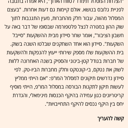
"הצלחת המסלול תימדד לטווח הארוך", היא אמרה בתגובה
לפניית גלובס בנושא. אולם קיימות גם דעות אחרות. "בעצם
המסלול מהווה, עבור חלק מהחברות, מעין התגנבות לתוך
שוק ההון במטרה לנצל פלטפורמה שבסופו של דבר באה על
חשבון הציבור", אומר שחר סיידון מבית ההשקעות "סייבל
השקעות". סיידון הוא אחד השחקנים שבלטו השנה בשוק.
בית ההשקעות שלו מספק שירותי ייעוץ להנפקות ולהשקעות
של חברות בגודל קטן-בינוני והספיק בשנה האחרונה ללוות
לשוק את נטקס, בי-קונטקט וחלק מחברות הביו-טק. לפי
סיידון נדרשים תיקונים למסלול המו"פ: "אם הייתי ממליץ
לעשות תיקון לתקנות הבורסה במסלול המו"פ, הייתי מוסיף
קריטריונים כגון עמידה בהיקף הכנסות מינימאלי, והגדרת
יחס בין היקף נכסים להיקף התחייבויות".
קשה להעריך