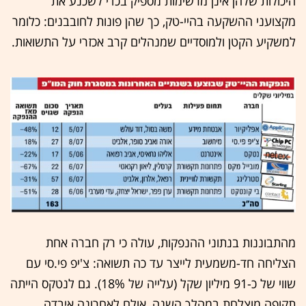
היכולות שלהן אינן מרשימות מספיק בכדי לשכנע את
מקצועני ההשקעה בהיי-טק, כך שהן פונות לחובבנים: כלומר
למשקיע הקטן ולמוסדיים שמנהלים קרב אכזרי על התשואות.
מהתבוננות בנתוני ההנפקות, עולה כי רק חברה אחת
הצליחה חד-משמעית לייצר עד כה תשואה: צ'יפ פי.סי עם
שווי של כ-91 מיליון שקל (עלייה של 18%). גם לנטקס הייתה
תקופה מוצלחת במהלך השנה, אולם לאחרונה איבדה