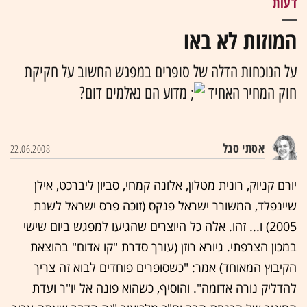
דעות
המוזות לא באו
על הנוכחות הדלה של סופרים במפגש החשוב על חקיקת
חוק המחיר האחיד
מדוע הם נאלמים דום?
אסתי סגל
22.06.2008
יורם קניוק, רונית מטלון, אלונה קמחי, סביון ליברכט, אילן
שיינפלד, המשורר ישראל פנקס (זוכה פרס ישראל לשנת
2005) ו... זהו. אלה כל היוצרים שהגיעו למפגש ביום שישי
במכון הצרפתי. גיורא רוזן (עורך סדרת "קו אדום" בהוצאת
הקיבוץ המאוחד) אמר: "כשסופרים פוחדים לבוא זה צריך
להדליק נורה אדומה". והוסיף, כשהוא פונה אל יו"ר ועדת