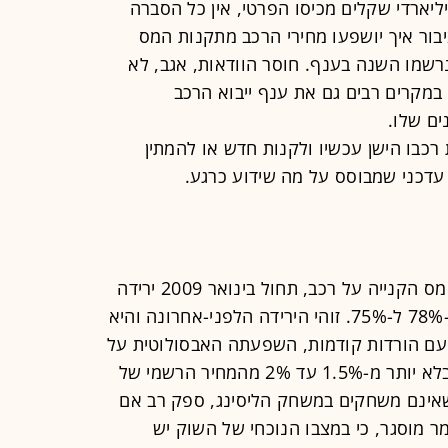
ליארדי שקלים מכיסו הפרטי, אין כל הסברה
ור איך יושפעו מחירי הרכב מתקנות המס
נרשמו השנה בענף. חוסר הוודאות, אגב, לא
במקרים רבים גם את ענף ייבוא הרכב
ים שלו.
כבו הישן עכשיו ולקנות חדש או להמתין
 עדכני שמבוסס על מה שידוע כרגע.
בהתאם לרפורמה המתמשכת להורדת מס הקנייה על רכב, תחול בינואר 2009 ירידה
של 3% במס הקניhה על רכב חדש, מ-78% ל-75%. זוהי הירידה הלפני-אחרונה והיא
 עם הורדות קודמות, השפעתה האבסולוטית על
המחירים תהיה קטנה יחסית ותסתכם בלא יותר מ-1.5% עד 2% מהמחיר הרשמי של
, שאינם משחקים במשחק הליסינג, ספק רב אם
 מוסגר, כי במצבו הנוכחי של השוק יש