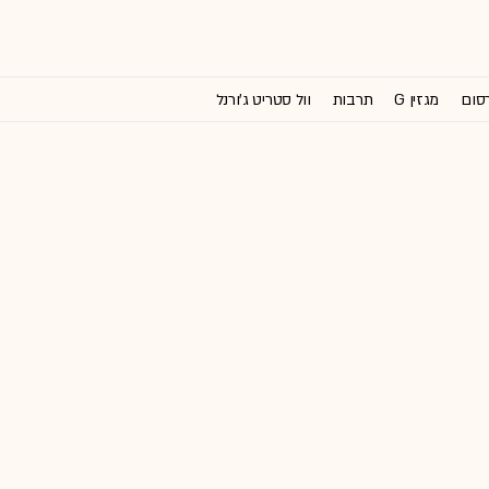
רסום
מגזין G
תרבות
וול סטריט ג'ורנל