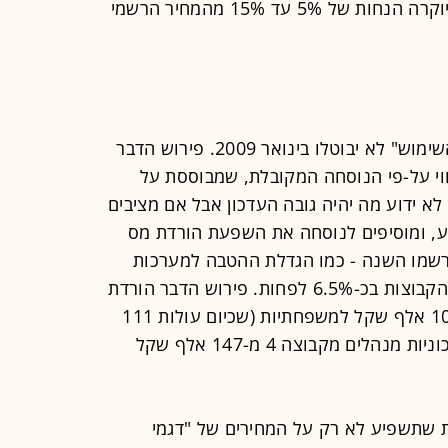
יבואנים שמעניקים כבר היום על דגמי יוקרה הנחות של 5% עד 15% מהמחיר הרשמי
רק החודש התבשרנו שקבוצות "שווי השימוש" לא יבוטלו בינואר 2009. פירוש הדבר
וי על-פי הנוסחה המקובלת, שמבוססת על
לא ידוע מה יהיה גובה העדכון אבל אם מציבים
, ומוסיפים לנוסחה את השפעת הורדת מס
רשמו השנה - כמו הגדלת ההטבה למערכות
בקרת יציבות, מקבלים הורדה של ספי הקבוצות בכ-6.5% לפחות. פירוש הדבר הורדת
הסף עליון של קבוצה 2 לכ-104 עד 105 אלף שקל למשפחתיות (שכיום עולות 111
אלף שקל), והורדת הסף העליון של מכוניות מנהלים מקבוצה 4 מ-147 אלף שקל
ת שתשפיע לא רק על המחירים של "דגמי