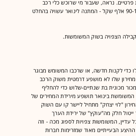
פרטיים. נראה, שעבור מי שרוכש כלי רכב
בטווח האפקטיבי לרכבי ליסינג - כ-90-190 אלף שקל - המתנה לינואר עשויה בהחלט
קבילה הצפויה בשוק המשומשות.
 כדי לקנות חדשה, או שרכבו המשומש מבוגר
חיר המחירון שלו לא מושפע דרמטית משוק הרכב
מכור מכונית בת שנתיים-שלוש כדי להחליף
המשומשת בינואר תושפע מירידת המחירים של
רון "לוי יצחק" מתחיל ליישר קו עם השוק
 ייטול חלק מה"עוקץ" של ירידת הערך
עדיין, המשומשות צפויות לספוג מכה - וזה
ההיצע הבעייתיים מאוד שמזרימות חברות