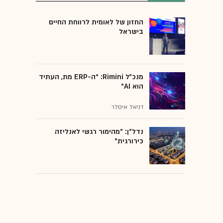
החזון של לאומית לרווחת החיים
בישראל
מנכ״ל Rimini: “ה-ERP מת, העתיד
הוא AI"
דניאל איסלר
נדל"ן: "מהימור רגשי לאנליזה
כירורגית"