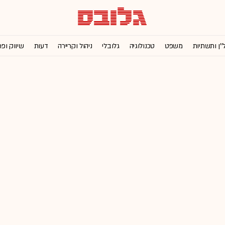
''ן ותשתיות
משפט
טכנולוגיה
גלובלי
ניהול וקריירה
דעות
שיווק ופ