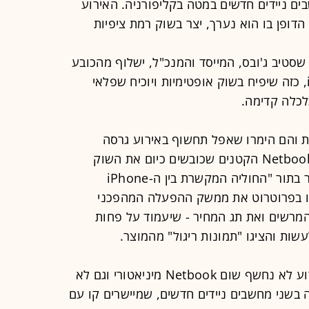
ם ניידים חדשים במטה בקליפורניה. האירוע
 הדופן בו הוא נערך, יצר בשוק רמת ציפיות
 שסטיב ג'ובס, המייסד והמנכ"ל, ישלוף מהכובע
עוד שפן בנוסח ה-iPod או ה-iPhone, כזה שיפיח בשוק אופטימיות ויוכיח שפלאי
כלכלה קדימה.
 והם הימרו שאפל תחשוף באירוע גרסה
אלגנטית ומעוצבת משלה למחשבי ה-Netbook הקטנים שכובשים כיום את השוק
העולמי. היו אף מי שהכתירו את המוצר בתור "החוליה המקשרת בין ה-iPhone
יידים", ותיארו בפרוטרוט את ממשק ההפעלה המהפכני
 המרשים ואת תג המחיר - שיעמוד על פחות
כגודל הציפיות, כך גודל האכזבה. באירוע לא נחשף שום Netbook מיניאטורי וגם לא
שני מחשבים ניידים חדשים, שמיישרים קו עם