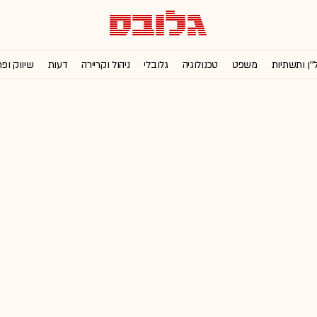
''ן ותשתיות
משפט
טכנולוגיה
גלובלי
ניהול וקריירה
דעות
שיווק ופ