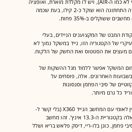
קומפקטי ושטוח במידה הראויה (אם כי לא כמו ה-AIR), ויש לו מקלדת מוארת, ואופציה
לדיסק קשיח מבוסס פלאש. אבל בשורה התחתונה הוא שוקל כ-2 קילו, בעת שכמה
ם ששוקלים ב-35% פחות.
ודת המבט של המקצוענים הניידים, בעלי
קרי של הקטגוריה הזו, נייד במשקל נמוך לא
ם מעצים את הסטטוס ואת החשק של הלקוח.
ום המשקל אפשר ללמוד מגל ההשקות של
שבועות האחרונים. אלה, פוסחים על
זוטיים של סיבי הפחמן וסגסוגות
יד כל גרם מיותר.
סמסונג, למשל, מנסה לכבוש מעמד בין לאומי עם המחשב הנייד X360 (בלי קשר ל-
Xbox של מיקרוסופט) שמושק בימים אלה בקטגוריית ה-13.3 אינץ'. זהו מחשב
ה מסיבי פחמן, כונן בלו-ריי, דיסק פלאש בריא ושלל