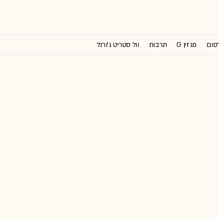
רסום
מגזין G
תרבות
וול סטריט ג'ורנל