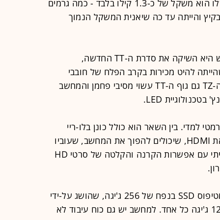
אופציות מולטימדיה. גימיק המכירות שלו הוא משקל של כ-1.3 קילו בלבד - כמה גרמים
, שהושקה בקיץ והייתה עד כה שיאנית המשקל הנמוך
סוני לא טומנת את ידה בצלחת והחודש היא השיקה את סדרת ה-TT החדשה,
 ה-TZ הוותיקה, שהייתה להיט מכירות בקרב הפלח של חובבי
הגאדג'טים והנוסעים המתמידים. כמו ה-TZ גם גוף ה-TT עשוי מסיבי פחמן והמחשב
י למדי. בין השאר הוא כולל כונן בלו-ריי
פנימי עם תמיכה בשידורי 1080p ויציאת HDMI, שיכולים להפוך את המחשב, שעוביו
כ-1 ס"מ, למוקד של מערכת קולנוע ביתי עם אפשרות הקרנה והקלטה של סרטי HD
ן.
עוד חידוש הוא שימוש בדיסק פלאש מטיפוס SSD בנפח של 256 ג'יגה, שהושג על-ידי
שילוב של שני שבבים/דיסקים בנפח 128 ג'יגה כל אחד. למחשב יש גם כוח עיבוד לא