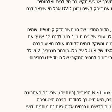
ל בזכות פלטפורמת סנטרינו 2, ומערך אמצעי תקשורת סלולרית ואלחוטית.
המחירים מתחילים ב-2,000 דולר לדגם עם דיסק קשיח וכונן DVD אבל מי שירצה דגם
גם טושיבה שלפה החודש את ה-R600, הדור החדש של המחשב הדקיק R500, שהיה
הראשון בשוק עם משקל של נמוך מקילו ועובי של פחות מ-1 ס"מ לדגם 12 אינץ' עם
רמט ומשקל דומים לקודמו אולם מציע הרבה
יותר כוח אש בזכות מעבד מסדרת ה-9300 של אינטל על פלטפורמת סנטרינו 2 ושלל
עדכוני חומרה ותוכנה. המחיר ההתחלתי דומה למחיר המקורי של ה-R500 (בסביבות
אם אפל אכן מתכננת להיכנס לזירת ה-Netbook הפורייה (בינתיים), שבשנה האחרונה
ים, היא תצטרך להזדרז. הזירה הצטופפה
שיים האחרונים בלמעלה מ-15 דגמים חדשים ונכנסים אליה כיום גם מותגים ידועי