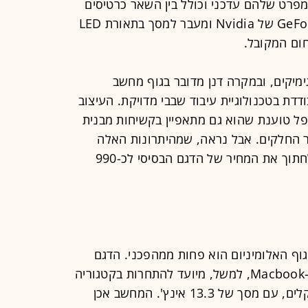
Ce של אינטל. המפרט שלהם עדכני וכולל בין השאר כרטיסים
גרפיים רציניים ממשפחת ה-GeForce 9000 של Nvidia ומעבר למסך בתאורת LED
חום המקובל.
מיקים, ובמקרה דנן מדובר בגוף מחשב
ודדת בטכנולוגיית עיבוד שבבי מדויקת. העיצוב
פל טוענת שהוא גם מתאפיין בקשיחות מבנית
פר החלקים. אבל נראה, שמהיתרונות האלה
נהנה בעיקר היצרן - מה שאיפשר לו לחתוך את המחיר של הדגם הבסיסי לכ-990
וף האלומיניום הוא פחות ממהפכני. הדגם
הקטן מבין שני הדגמים החדשים של ה-Macbook, למשל, מיועד להתחרות בקטגוריה
הניהולית האופנתית של ניידים דקים וקלים, עם מסך של 13.3 אינץ'. המחשב אכן