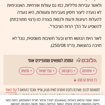
ולאשר עבירות פליליות, כמו גם עוולות אזרחיות. האנונימיות
לא נועדה ליצור חיסיון מעבירות ומעוולות, היא נועדה
להעלות רעיונות ודעות ולנסות בצורה כזו (רצוי מתורבתת)
להשפיע על הלך הרוח הציבורי".
לאור היות הנושא חדש ובעל חשיבות משפטית, גוגל לא
חויבה בהוצאות. (ה"פ 250/08).
הוספה לנושאים שמעניינים אותי
אינטרנט
ברוקרטוב
גוגל ישראל
גולשים
כל תגיות הכתבה
דרורה פלפל
כתובת IP
עוולה אזרחית
לתשומת לבכם: מערכת גלובס חותרת לשיח מגוון, ענייני ומכבד בהתאם ל
קוד האתי
המופיע
בדו"ח האמון
לפיו אנו פועלים. ביטויי אלימות, גזענות, הסתה או כל שיח
עידו סמואל
פסיקה תקדימית
בלתי הולם אחר מסוננים בצורה
אוטומטית
ולא יפורסמו באתר.
האתר עושה שימוש בעוגיות (Cookies) לצורך שיפור חוויית המשתמש, ניתוח נתוני
גלישה והתאמת תכנים אישית. המשך הגלישה באתר מהווה הסכמה לשימוש