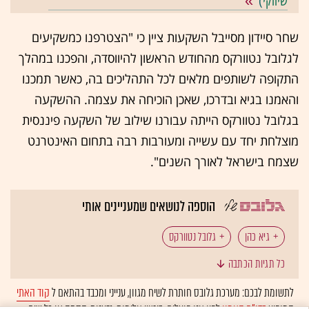
שיווקי
)
שחר סיידון מסייבל השקעות ציין כי "הצטרפנו כמשקיעים
לגלובל נטוורקס מהחודש הראשון להיווסדה, והפכנו במהלך
התקופה לשותפים מלאים לכל התהליכים בה, כאשר תמכנו
והאמנו בגיא ובדרכו, שאכן הוכיחה את עצמה. ההשקעה
בגלובל נטוורקס הייתה עבורנו שילוב של השקעה פיננסית
מוצלחת יחד עם עשייה ומעורבות רבה בתחום האינטרנט
שצמח בישראל לאורך השנים".
הוספה לנושאים שמעניינים אותי
גיא כהן
גלובל נטוורקס
כל תגיות הכתבה
לתשומת לבכם: מערכת גלובס חותרת לשיח מגוון, ענייני ומכבד בהתאם ל
קוד האתי