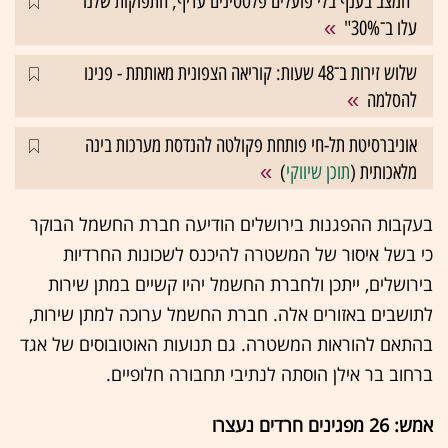
"המצב בענף בלי פועלים פלסטינים עדיף, התפוקות שלנו
עלו ב־30%"
שלוש זירות ב־48 שעות: קוריאה הצפונית מאותתת - פנינו
להסלמה
אוניברסיטת תל-חי פותחת פקולטה להנדסת מערכות בינה
מלאכותית (
תוכן שיווקי
)
בעקבות ההפגנות בירושלים הודיעה חברת החשמל הבוקר
כי בשל איסור של המשטרה להיכנס לשכונות החרדיות
בירושלים, ייתכן ולחברת החשמל יהיו קשיים במתן שירות
לתושבים באזורים אלה. חברת החשמל ערוכה למתן שירות,
בהתאם להוראות המשטרה. גם תנועות האוטובוסים של אגד
ברחוב בר אילן הוסתה לנתיבי תחבורה חלופיים.
אמש: 26 מפגינים חרדים נעצרו