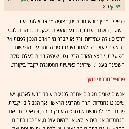
שיווקי
)
כדאי להמתין חודש-חודשיים, כצופה מהצד שלומד את
השטח, רושם הערות, ונמנע מהסקת מסקנות נמהרות לגבי
דרכי פעולה עתידיות, ורק אז לברר מי האדם הנכון לפנות אליו
בהצעות ייעול. רק לאחר היכרות טובה יותר עם הנפשות
הפועלות, יימצא האדם הרלוונטי, שיהיה דמות בעלת יכולת
השפעה בעניין, ושידועה כאישיות המסוגלת לקבל ביקורת.
פרופיל חברתי נמוך
אנשים שונים מגיבים אחרת לכניסת עובד חדש לארגון. יש
שיפגינו נחמדות יתרה מהרגע הראשון, אך הגבול בין קבלת
פנים חמה לתחושת אינטרס הוא דק ביותר, וכדאי לבחון אם
הנחמדות אמיתית או לא. אין להיות עוינים, אך כמו בתחום
המקצועי, גם בתחום הבינאישי: יש ללמוד את השטח ואת