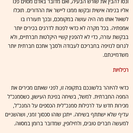
ונסו להבין את שורש הבעיה, ואם מדובר באדם מסוים פנו
אליו בנימה אישית ובקשו ממנו ליישר את ההדורים. תוכלו
לשאול אותו מה היה עושה במקומכם, ובכך תעוררו בו
אמפתיה. בכל מקרה לא כדאי לפנות לדרגים בכירים יותר
בבקשת עזרה, כדי לא להפגין קשיי היקלטות חברתיים, ולא
לגרום לנזיפה בחבריכם לעבודה ולסבך אתכם חברתית יותר
משדמיינתם.
רכילויות
כדאי להיזהר בלשונכם בתקופה זו, לפני שאתם מכירים את
המפה החברתית. למשל, בשיחה בפינת העישון, כשסמנכ"ל
מכירות חדש עד לרכילות סמנכ"לית הכספים על המנכ"ל,
עדיף שלא ישתתף בשיחה. ייתכן שזהו סכסוך זמני, ושהשניים
למעשה חברים טובים, ולחילופין, שמדובר ברומן במסווה.