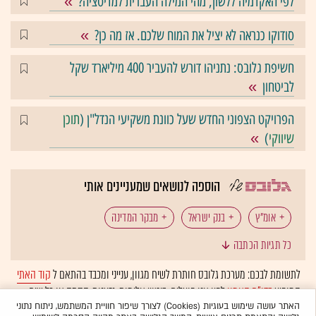
לפי האקדמיה ללשון, מהי המילה העברית למדיטציה?
סודוקו כנראה לא יציל את המוח שלכם. אז מה כן?
חשיפת גלובס: נתניהו דורש להעביר 400 מיליארד שקל
לביטחון
הפרויקט הצפוני החדש שעל כוונת משקיעי הנדל"ן (
תוכן
שיווקי
)
הוספה לנושאים שמעניינים אותי
אומ"ץ
בנק ישראל
מבקר המדינה
כל תגיות הכתבה
מיכה לינדנשטראוס
לתשומת לבכם: מערכת גלובס חותרת לשיח מגוון, ענייני ומכבד בהתאם ל
קוד האתי
המופיע
בדו"ח האמון
לפיו אנו פועלים. ביטויי אלימות, גזענות, הסתה או כל שיח
בלתי הולם אחר מסוננים בצורה
אוטומטית
ולא יפורסמו באתר.
האתר עושה שימוש בעוגיות (Cookies) לצורך שיפור חוויית המשתמש, ניתוח נתוני