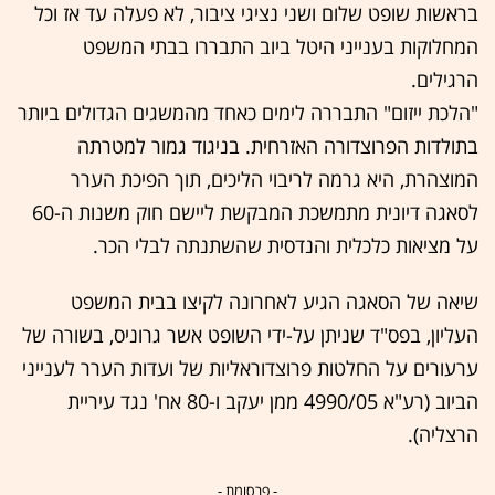
בראשות שופט שלום ושני נציגי ציבור, לא פעלה עד אז וכל
המחלוקות בענייני היטל ביוב התבררו בבתי המשפט
הרגילים.
"הלכת ייזום" התבררה לימים כאחד מהמשגים הגדולים ביותר
בתולדות הפרוצדורה האזרחית. בניגוד גמור למטרתה
המוצהרת, היא גרמה לריבוי הליכים, תוך הפיכת הערר
לסאגה דיונית מתמשכת המבקשת ליישם חוק משנות ה-60
על מציאות כלכלית והנדסית שהשתנתה לבלי הכר.
שיאה של הסאגה הגיע לאחרונה לקיצו בבית המשפט
העליון, בפס"ד שניתן על-ידי השופט אשר גרוניס, בשורה של
ערעורים על החלטות פרוצדוראליות של ועדות הערר לענייני
הביוב (רע"א 4990/05 ממן יעקב ו-80 אח' נגד עיריית
הרצליה).
- פרסומת -