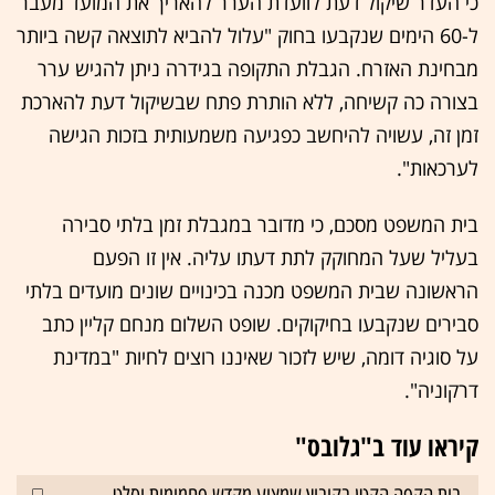
כי העדר שיקול דעת לוועדת הערר להאריך את המועד מעבר
ל-60 הימים שנקבעו בחוק "עלול להביא לתוצאה קשה ביותר
מבחינת האזרח. הגבלת התקופה בגידרה ניתן להגיש ערר
בצורה כה קשיחה, ללא הותרת פתח שבשיקול דעת להארכת
זמן זה, עשויה להיחשב כפגיעה משמעותית בזכות הגישה
לערכאות".
בית המשפט מסכם, כי מדובר במגבלת זמן בלתי סבירה
בעליל שעל המחוקק לתת דעתו עליה. אין זו הפעם
הראשונה שבית המשפט מכנה בכינויים שונים מועדים בלתי
סבירים שנקבעו בחיקוקים. שופט השלום מנחם קליין כתב
על סוגיה דומה, שיש לזכור שאיננו רוצים לחיות "במדינת
דרקוניה".
קיראו עוד ב"גלובס"
בית הקפה הקטן בקיבוץ שמציע מקדש פחמימות וסלט