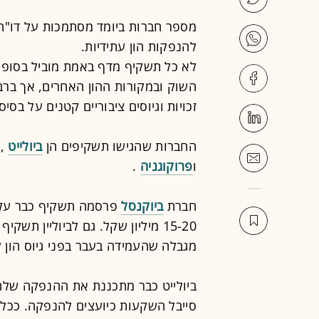
מספר חברות
ביומד
מסתמכות על דו"חו
להנפקות הון עתידיות.
לא כל תשקיף מדף באמת מוביל בסופו
השוק ובמקורות ההון האחרים, אך ברב
זכויות וגיוסים ציבוריים קטנים על בסי
החברות שהגישו תשקיפים הן
ביולייט
,
ו
פרוקוגניה
.
חברת
ביוקנסל
פרסמה תשקיף כבר על ב
15-20 מיליון שקל. גם לביוליין ת
מגבלה שהעמידה בעבר בפני גיוס הון 
ביולייט כבר מתכננת את ההנפקה שלה
סייבל השקעות כיועצים להנפקה. ככל 