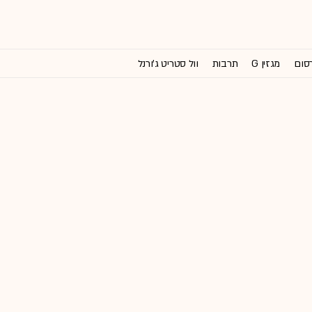
רסום
מגזין G
תרבות
וול סטריט ג'ורנל