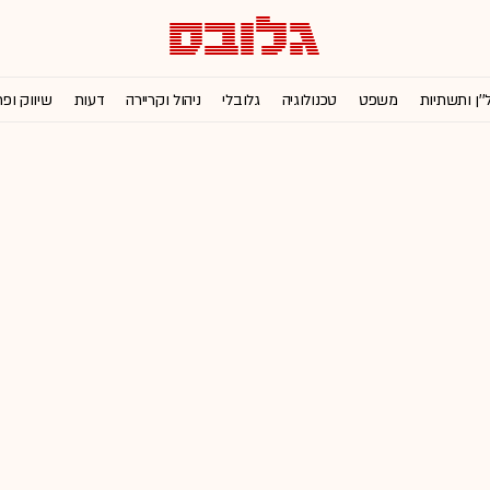
''ן ותשתיות
משפט
טכנולוגיה
גלובלי
ניהול וקריירה
דעות
שיווק ופ