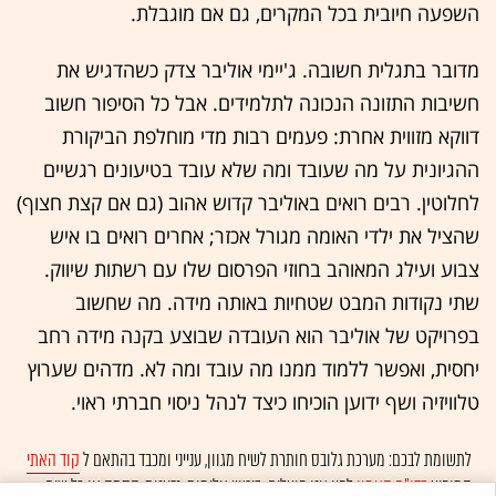
השפעה חיובית בכל המקרים, גם אם מוגבלת.
מדובר בתגלית חשובה. ג'יימי אוליבר צדק כשהדגיש את
חשיבות התזונה הנכונה לתלמידים. אבל כל הסיפור חשוב
דווקא מזווית אחרת: פעמים רבות מדי מוחלפת הביקורת
ההגיונית על מה שעובד ומה שלא עובד בטיעונים רגשיים
לחלוטין. רבים רואים באוליבר קדוש אהוב (גם אם קצת חצוף)
שהציל את ילדי האומה מגורל אכזר; אחרים רואים בו איש
צבוע ועילג המאוהב בחוזי הפרסום שלו עם רשתות שיווק.
שתי נקודות המבט שטחיות באותה מידה. מה שחשוב
בפרויקט של אוליבר הוא העובדה שבוצע בקנה מידה רחב
יחסית, ואפשר ללמוד ממנו מה עובד ומה לא. מדהים שערוץ
טלוויזיה ושף ידוען הוכיחו כיצד לנהל ניסוי חברתי ראוי.
לתשומת לבכם: מערכת גלובס חותרת לשיח מגוון, ענייני ומכבד בהתאם ל
קוד האתי
המופיע
בדו"ח האמון
לפיו אנו פועלים. ביטויי אלימות, גזענות, הסתה או כל שיח