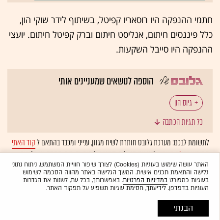
חתמי ההנפקה היו רוסאריו קפיטל, בשיתוף לידר שוקי הון,
כלל פיננסים חיתום, אנליסט חיתום וברק קפיטל חיתום. יועצי
ההנפקה היו סייבל השקעות.
הוספה לנושאים שמעניינים אותי
גיוס הון
כל תגיות הכתבה
לתשומת לבכם: מערכת גלובס חותרת לשיח מגוון, ענייני ומכבד בהתאם ל
קוד האתי
המופיע
בדו"ח האמון
לפיו אנו פועלים. ביטויי אלימות, גזענות, הסתה או כל שיח
בלתי הולם אחר מסוננים בצורה
אוטומטית
ולא יפורסמו באתר.
האתר עושה שימוש בעוגיות (Cookies) לצורך שיפור חוויית המשתמש, ניתוח נתוני
גלישה והתאמת תכנים אישית. המשך הגלישה באתר מהווה הסכמה לשימוש
בעוגיות כמפורט
במדיניות הפרטיות
. באפשרותך, בכל עת, לשנות את הגדרות
העוגיות בדפדפן. לידיעתך, חסימת עוגיות תשפיע על תפקוד האתר.
הבנתי