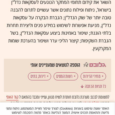
השאר את קידום תחומי המחקר הנוגעים לעסקאות נדל"ן
בישראל, ניתוח ופילוח נתונים אשר עשויים לתרום להבנה
טובה יותר של שוק הנדל"ן; הגברת הבקרה על עסקאות
נדל"ן, מניעת אפשרות לשימוש במידע פנים וליצירת תחרות
בלתי הוגנת; שיפור באמינות ביצוע עסקאות הנדל"ן, בשל
הגברת השקיפות; קיצור הליכי ערר ושיפור בהערכת שומות
המקרקעין.
הוספה לנושאים שמעניינים אותי
מחירי הדירות
רשות המסים
דירות, בתים
כל תגיות הכתבה
נדל"ן: נדל"ן למגורים
נדל"ן: עסקאות נדל"ן
לתשומת לבכם: מערכת גלובס חותרת לשיח מגוון, ענייני ומכבד בהתאם ל
קוד האתי
המופיע
בדו"ח האמון
לפיו אנו פועלים. ביטויי אלימות, גזענות, הסתה או כל שיח
בלתי הולם אחר מסוננים בצורה
אוטומטית
ולא יפורסמו באתר.
האתר עושה שימוש בעוגיות (Cookies) לצורך שיפור חוויית המשתמש, ניתוח נתוני
גלישה והתאמת תכנים אישית. המשך הגלישה באתר מהווה הסכמה לשימוש