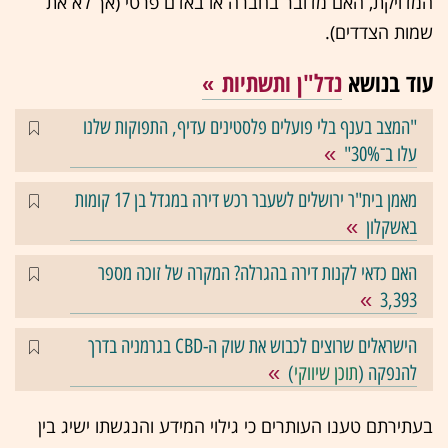
המדויקת, האם מדובר בחברה או באדם פרטי (אך לא את
שמות הצדדים).
עוד בנושא
נדל"ן ותשתיות
"המצב בענף בלי פועלים פלסטינים עדיף, התפוקות שלנו
עלו ב־30%"
מאמן בית"ר ירושלים לשעבר רכש דירה במגדל בן 17 קומות
באשקלון
האם כדאי לקנות דירה בהגרלה? המקרה של זוכה מספר
3,393
הישראלים שרוצים לכבוש את שוק ה-CBD בגרמניה בדרך
להנפקה (
תוכן שיווקי
)
בעתירתם טענו העותרים כי גילוי המידע והנגשתו ישיג בין