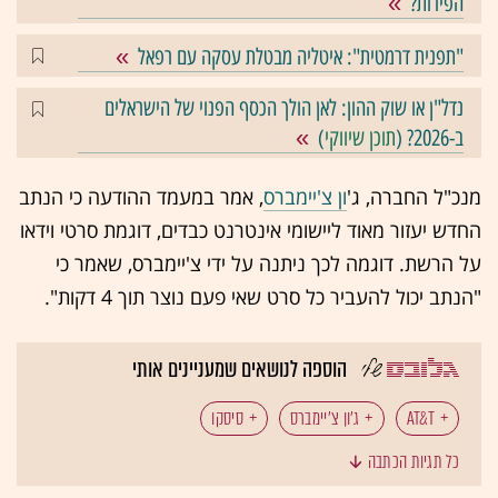
הפירות?
"תפנית דרמטית": איטליה מבטלת עסקה עם רפאל
נדל"ן או שוק ההון: לאן הולך הכסף הפנוי של הישראלים
ב-2026? (
תוכן שיווקי
)
מנכ"ל החברה, ג'
ון צ'יימברס
, אמר במעמד ההודעה כי הנתב
החדש יעזור מאוד ליישומי אינטרנט כבדים, דוגמת סרטי וידאו
על הרשת. דוגמה לכך ניתנה על ידי צ'יימברס, שאמר כי
"הנתב יכול להעביר כל סרט שאי פעם נוצר תוך 4 דקות".
הוספה לנושאים שמעניינים אותי
AT&T
ג'ון צ'יימברס
סיסקו
כל תגיות הכתבה