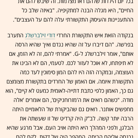
בכל יום הילדות שלהם ראו מצלמות. זה שיבש להם את
החיים", היא מגלה הבנה למתקיפיה. "באיזה שלב כל
ההתעניינות והעיסוק התקשורתי עלה להם על העצבים".
בנקודה הזאת איש התקשורת החרדי
דודי זילברשלג
התערב
בפרשה. "הם דיברו על זה שהיא נגדם ואיך שהיא הרסה
אותם", אומר זילברשלג ל-G. "אמרתי להם, זה לא הזמן, אם
לא תיפתחו, לא אוכל לעזור לכם. לטעמי, הם לא הבינו את
העוצמה, ובמקרה הזה היו להם המון סימוכין לעד כמה
התקשורת איומה. אם האמון של החרדים בתקשורת מצומצם
גם כך, האמון כלפי כתבת דתייה-לאומית כמעט לא קיים", הוא
מודה. "כשהם רואים את ה'מזרוחניקים', הם אומרים 'אלה
מחפשים אותנו'. רואים גם שהביקורת של הלאומיים היתה
הרבה יותר קשה. לב"ק היה קרדיט של זו שעשתה את
הבלגן, ולפני המהלך היא היתה אויב העם. אבל מרגע שהיא
נכנסה אליהם הביתה, המהפך היה של דקות. לקח להם