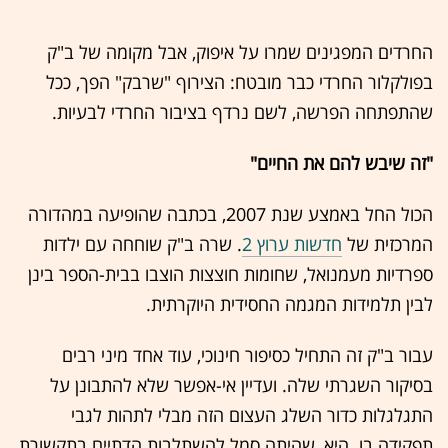
החרדים המפגינים שמרו על איפוק, אבל מקומה של ב"ק
בפולקלור החרדי כבר מובטח: הצירוף "שרבק" הפך, ככל
שהתפתחה הפרשה, לשם נרדף בציבור החרדי לבעיות.
"זה שיבש להם את החיים"
הכול החל באמצע שנת 2007, בכתבה שהופיעה במהדורה
המרכזית של
חדשות ערוץ 2
. שרה ב"ק שוחחה עם ילדות
ספרדיות מעמנואל, שחומות חוצצות הוצבו בבית-הספר בינן
לבין תלמידות המגמה החסידית היוקרתית.
עבור ב"ק זה התחיל כסיפור חינוכי, עוד אחד מיני רבים
בסיקור השגרתי שלה. ועדיין אי-אפשר שלא להתבונן על
התגלגלות כדור השלג העצום הזה מבלי לתהות לגבי
תפקידה בו. היא, שהיתה סמל להשתלבות הדתיים בתקשורת,