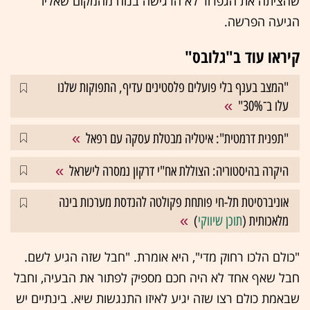
שהציתה את הגפרור לא הרגישה בנוח מהמקום שאליו
הגיעה הפרשה.
קיראו עוד ב"גלובס"
"המצב בענף בלי פועלים פלסטינים עדיף, התפוקות שלנו
עלו ב־30%"
"תפנית דרמטית": איטליה מבטלת עסקה עם רפאל
היקרה בהיסטוריה: הצוללת אח"י דרקון נמסרה לישראל
אוניברסיטת תל-חי פותחת פקולטה להנדסת מערכות בינה
מלאכותית (
תוכן שיווקי
)
"כולם הלכו רחוק מדי", היא אומרת. "חבל שזה הגיע לשם.
חבל שאף אחד לא היה חכם מספיק לפתור את הבעיה, וחבל
שבאמת כולם רצו שזה יגיע לאיזו התנגשות שיא. בינתיים יש