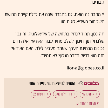
גיבורים".
* מהבחינה הזאת, גם בחברה שבה את גדלת קיימת תחושת
השליחות האידיאולוגית הזו.
"זה נכון, תמיד לגדול בתחושה של אידיאולוגיה. זה נכון
שלגדול תוך חינוך לשלם מחיר עבור האידיאל אלה חיים
נכונים מבחינת הערך שאתה מעביר לילד. האם האידיאל
הזה הוא בדיוק הדבר הנכון? לא תמיד".
lior-a@globes.co.il
הוספה לנושאים שמעניינים אותי
אדמונד לוי
דודי זילברשלג
חדשות 12
כל תגיות הכתבה
החברה החרדית
רבנים
בג"ץ
פרשת עמנואל