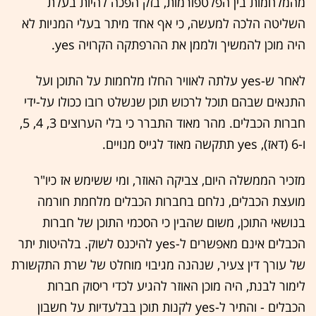
מהמלחמות בין הפלטפורמות, בזק הפכה להיות בעלת
השליטה הלכה למעשה, כי אף אחד מיתר בעלי המניות לא
היה מוכן להמשיך ולממן את ההרפתקה הקרויה yes.
לאחר ש-yes עלתה לאוויר החלו מלחמות על התוכן ועל
התנאים שבהם תוכל לרכוש תוכן שנשלט רובו ככולו על-ידי
חברות הכבלים. מהר מאוד התברר כי בלי הערוצים 3, 4, 5,
ו-6 (דאז), yes תתקשה מאוד לגייס מנויים.
מזכיר הממשלה היום, צביקה האוזר, ומי ששימש אז כיו"ר
מועצת הכבלים, נלחם בחברות הכבלים מלחמת חורמה
בנושאי התוכן, משום שהבין כי הסכמי התוכן של חברות
הכבלים אינם מאפשרים ל-yes להיכנס לשוק. בלהיטות יתר
של עורך דין צעיר, שנהנה מגיבוי מוחלט של שרת התקשורת
לימור לבנת, היה מוכן האוזר להגיע לכדי ריסוק חברות
הכבלים - והתיר ל-yes לקנות תוכן בבלעדיות על חשבון