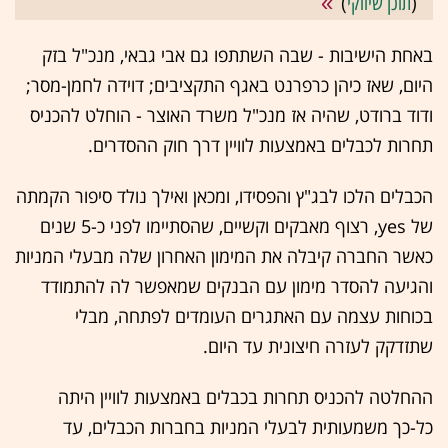
(
תוכן שיווקי
)
באחת הישיבות - שבה השתתפו גם אבי גבאי, מנכ"ל בזק
היום, שאז כיהן כרפרנט באגף התקציבים; דוידה לחמן-מסר;
ודוד ברודט, שהיה אז מנכ"ל משרד האוצר - הוחלט להכניס
תחרות לכבלים באמצעות לוויין דרך חוק ההסדרים.
הכבלים הלכו לבג"ץ והפסידו, ומכאן ואילך נולד סיפור הקמתה
של yes, רצוף מאבקים וקשיים, שהסתיימו לפני כ-5 שנים
כאשר החברה קיבלה את המימון האחרון שלה מבעלי המניות
והגיעה להסדר מימון עם הבנקים שמאפשר לה להתמודד
בכוחות עצמה עם האתגרים העומדים לפתחה, מבלי
שתזדקק לעזרה חיצונית עד היום.
ההחלטה להכניס תחרות בכבלים באמצעות לוויין היתה
כל-כך משמעותית לבעלי המניות בחברות הכבלים, עד