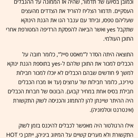
וכמובן בסיועו של תדמור, שהיה אז הממונה על ההגבלים
העסקיים. תדמור הצליח להוריד את הצדדים מהעצים
שעליהם טפסו, וביחד עם ענבר הגו את הגנת הינוקא
שתקבל yes ואשר הביאה להפסקת הרדיפה המטורפת אחרי
התוכן העולמי.
התוצאה היתה הסדר ל"מאסט סייל", כלומר חובה על
הכבלים למכור את התוכן שלהם ל-yes בתוספת הגנת ינוקא
למשך 9 חודשים שבהם הכבלים לא יוכלו למכור חבילות
טירינג, כלומר חבילות של ערוצים (עד אז מכרו הכבלים
חבילת בסיס אחת במחיר קבוע). הבונוס של חברות הכבלים
היה ההיתר שיינתן להן להתמזג והכניסה לשוק התקשורת
(אינטרנט וטלפוניה).
אילו הרגולטור היה מאפשר לכבלים להיכנס בזמן לשוק
התקשורת ולא מערים קשיים על המיזוג ביניהן, ייתכן כי HOT