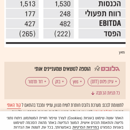
yes
הוספה לנושאים שמעניינים אותי
עידן פלוס (DTT)
yes
בזק
דוד תדמור
כל תגיות הכתבה
הוט
לימור לבנת
עמי אראל
לתשומת לבכם: מערכת גלובס חותרת לשיח מגוון, ענייני ומכבד בהתאם ל
קוד האתי
המופיע
בדו"ח האמון
לפיו אנו פועלים. ביטויי אלימות, גזענות, הסתה או כל שיח
בלתי הולם אחר מסוננים בצורה
אוטומטית
ולא יפורסמו באתר.
האתר עושה שימוש בעוגיות (Cookies) לצורך שיפור חוויית המשתמש, ניתוח נתוני
גלישה והתאמת תכנים אישית. המשך הגלישה באתר מהווה הסכמה לשימוש
בעוגיות כמפורט
במדיניות הפרטיות
. באפשרותך, בכל עת, לשנות את הגדרות