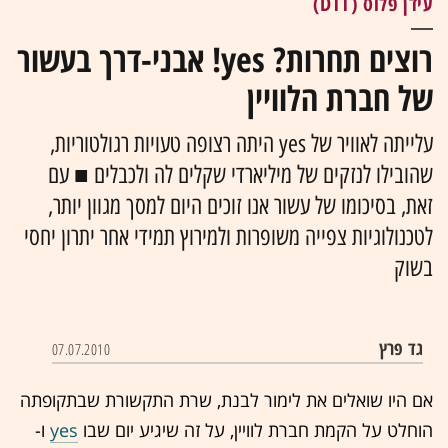
עידן פלוס (DTT)
רוצים תחרות? yes! אבני-דרך בעשור
של חברת הלוויין
עלייתה לאוויר של yes היתה רצופה טעויות רגולטוריות,
שהובילו לנזקים של מיליארדי שקלים לה ולכבלים ■ עם
זאת, בסיכומו של עשור אנו זוכים היום למסך מגוון יותר,
לטכנולוגיות צפייה משופרות ולמירוץ תמידי אחר יתרון יחסי
בשוק
גד פרץ
07.07.2010
אם היו שואלים את לימור לבנת, שרת התקשורת שבתקופתה
הוחלט על הקמת חברת לוויין, על זה שיגיע יום שבו
yes
ו-