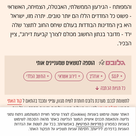
והמפותח - הגירעון הממשלתי, האבטלה, הצמיחה, האשראי
- פשוט כל המדדים הללו הם יותר טובים. יתרה מזו, ישראל
היא בין המדינות הבודדות בעולם שיחס החוב לתוצר שלה
ירד - מדובר בנתון החשוב מכולם לצורך קביעת דירוג", ציין
הבכיר.
הוספה לנושאים שמעניינים אותי
S&P
ארה"ב
דירוג אשראי
החשב הכללי
כל תגיות הכתבה
משרד האוצר
לתשומת לבכם: מערכת גלובס חותרת לשיח מגוון, ענייני ומכבד בהתאם ל
קוד האתי
המופיע
בדו"ח האמון
לפיו אנו פועלים. ביטויי אלימות, גזענות, הסתה או כל שיח
בלתי הולם אחר מסוננים בצורה
אוטומטית
ולא יפורסמו באתר.
האתר עושה שימוש בעוגיות (Cookies) לצורך שיפור חוויית המשתמש, ניתוח נתוני
גלישה והתאמת תכנים אישית. המשך הגלישה באתר מהווה הסכמה לשימוש
בעוגיות כמפורט
במדיניות הפרטיות
. באפשרותך, בכל עת, לשנות את הגדרות
העוגיות בדפדפן. לידיעתך, חסימת עוגיות תשפיע על תפקוד האתר.