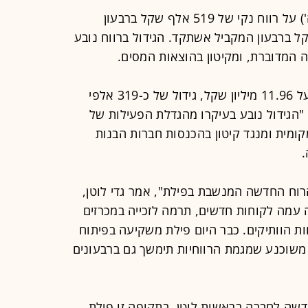
דיווחה היום (ה') על רווח נקי של 519 אלף שקל ברבעון
201 לעומת 292 אלף שקל ברבעון המקביל אשתקד. הגידול ברווח נובע
ה המדוברת, ומקיטון בהוצאות המסים.
מכירות החברה ברבעון המדובר עמדו על 11.96 מיליון שקל, גידול של כ-319 אלפי
"הגידול נובע בעיקרו מהגדלת הפעילות של
מית ומנגד קיטון בהכנסות חברות הבנות
.
רוח החדשה המנשבת בפילת", אמר גדי לוטן,
אה עמה לקוחות חדשים, תרמה לזכייה במכרזים
 הוותיקים. כבר היום פילת משקיעה בפיתוח
י משוכנע שמגמת הרווחיות תימשך גם ברבעונים
ה לחברה בראשות לוטן. בתקופה זו פילת