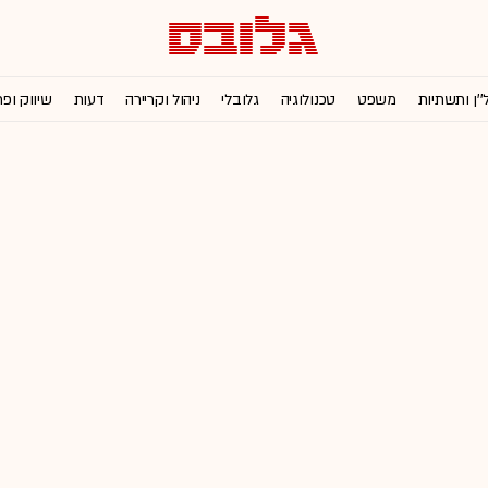
''ן ותשתיות
משפט
טכנולוגיה
גלובלי
ניהול וקריירה
דעות
שיווק ופ