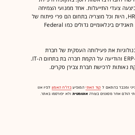
ביצעה צעדי התייעלות. אחד ממנועי הצמיחה
העיקריים של החברה הוא תחום ה-HR-IT, היות וכל מוצריה בתחום הם פרי פיתוח של
הסניפים בארה"ב ובריטניה, המשרתים תאגידים בינלאומיים גדולים כמו Federal
ולוגיות את פעילותה העסקית של חברת
ITCOM, המתמחה בתחום ה-CRM וה-ERP והודיעה על הקמת חברה בת בתחום ה-IT.
 נאותות לרכישת חברת צבירן סקרים.
ייני ומכבד בהתאם ל
קוד האתי
המופיע
בדו"ח האמון
לפיו אנו
לתי הולם אחר מסוננים בצורה
אוטומטית
ולא יפורסמו באתר.