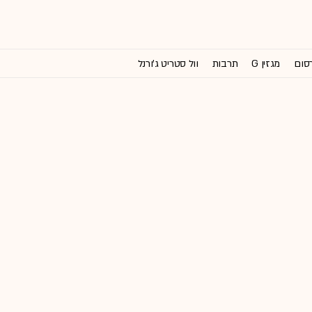
רסום
מגזין G
תרבות
וול סטריט ג'ורנל