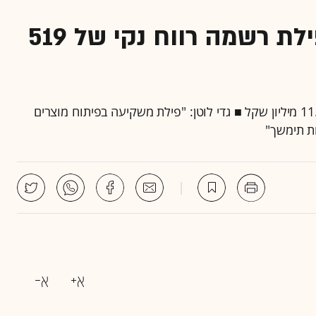
לאחר החלפת ההנהלה: פילת רשמה רווח נקי של 519
מכירות החברה ברבעון הראשון של 2011 עמדו על 11.96 מיליון שקל ■ גדי לוטן: "פילת משקיעה בפיתוח מוצרים
ות תימשך"