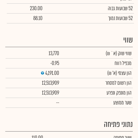
52 שבועות גבוה
230.00
52 שבועות נמוך
88.10
שווי
שווי שוק
(א` ₪)
13,770
מכפיל רווח
-0.95
הון עצמי
(א' ₪)
4,191.00
הון רשום למסחר
12,513,909
הון מונפק ונפרע
12,513,909
שער ממוצע
--
נתוני פתיחה
שער פתיחה
110.00