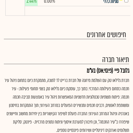
2.44%
0.00%
מניות כללי
חיפושים אחרונים
תיאור חברה
גלובל פיי (פי.סי.אס) בע"מ
חברת גלילאו טק עם השלמת מיזוגה של חברת ברייט לד לתוכה, מתמקדת כיום בתחום ניהול עיר
חכמה כתחום פעילותה המרכזי. בתוך כך, עוסקת כיום גלילאו טק בשני תחומי פעילות:- עיר
חכמה: פיתוח תשתיות טכנולוגיות חדשניות המאפשרות ניהול עיר באמצעות סביבה חכמה
ומשותפת לאנשים, רכבים חכמים ומכשירים הפועלים במרחב העירוני, תוך התמקדות בחיסכון
באנרגיה וניהול המרחב העירוני. החברה פועלת לשיפור הקישוריות בין יחידות מחשוב וחיישנים
שיפוזרו ב"עיר החכמה", וכן חיבורן למערכת איסוף וניתוח נתונים מרכזית.- פינטק: סליקת
תשלומים וארנקים דיגיטליים ושירותים פיננסיים נוספים..