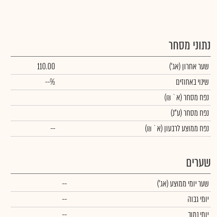
נתוני מסחר
שער אחרון
(אג')
110.00
שינוי באחוזים
--%
נפח מסחר
(א` ₪)
נפח מסחר
(ע"נ)
נפח ממוצע לרבעון (א` ₪)
--
שערים
שער יומי ממוצע
(אג')
--
יומי גבוה
--
יומי נמוך
--