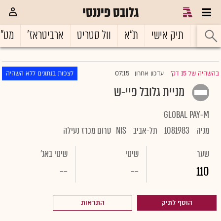
גלובס פיננסי
ראשי
תיק אישי
ת"א
וול סטריט
ארביטראז'
מט"
07:15
בהשהיה של 15 דק'
עדכון אחרון
לצפות בנתונים ללא השהיה
|
מניית גלובל פיי-ש
GLOBAL PAY-M
מניה
1081983
תל-אביב
NIS
טרום מכרז נעילה
שער
שינוי
שינוי באג'
--
--
110
הוסף לתיק
התראות