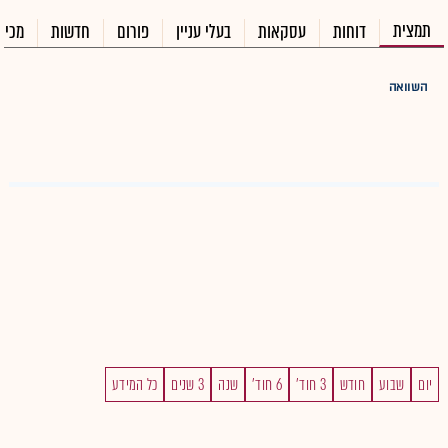
תמצית
דוחות
עסקאות
בעלי עניין
פורום
חדשות
מכיר
השוואה
יום
שבוע
חודש
3 חוד'
6 חוד'
שנה
3 שנים
כל המידע