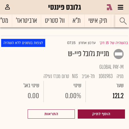
גלובס פיננסי
ראשי
תיק אישי
ת"א
וול סטריט
ארביטראז'
מט"
07:15
בהשהיה של 15 דק'
עדכון אחרון
לצפות בנתונים ללא השהיה
|
מניית גלובל פיי-ש
GLOBAL PAY-M
מניה
1081983
תל-אביב
NIS
טרום מכרז נעילה
שער
שינוי
שינוי באג'
0.00
0.00%
121.2
הוסף לתיק
התראות