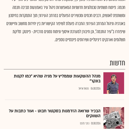
חכמה: פיתוח תשתיות טכנולוגיות חדשניות המאפשרות ניהול עיר באמצעות סביבה חכמה
ומשותפת לאנשים, רכבים חכמים ומכשירים הפועלים במרחב העירוני, תוך התמקדות בחיסכון
באנרגיה וניהול המרחב העירוני. החברה פועלת לשיפור הקישוריות בין יחידות מחשוב וחיישנים
שיפוזרו ב"עיר החכמה", וכן חיבורן למערכת איסוף וניתוח נתונים מרכזית.- פינטק: סליקת
תשלומים וארנקים דיגיטליים ושירותים פיננסיים נוספים..
חדשות
מנהל ההשקעות שממליץ על מניה שהיא "כמו לקנות
בונקר"
04.08.2026
נתנאל אריאל
הבכיר שרואה הזדמנות בסקטור חבוט - ועוד כתבות על
השווקים
01.08.2026
כתבי גלובס