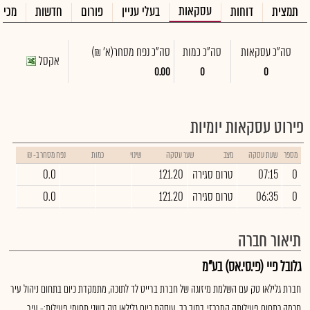
עסקאות
תמצית
דוחות
בעלי עניין
פורום
חדשות
מכיר
סה"כ עסקאות
סה"כ כמות
סה"כ נפח מסחר
(א' ₪)
אקסל
0.00
0
0
פירוט עסקאות יומיות
מספר
שעת עסקה
מצב
שער עסקה
שינוי
כמות
נפח מסחר ב- ₪
0
07:15
טרום סגירה
121.20
0.0
0
06:35
טרום סגירה
121.20
0.0
תיאור חברה
גלובל פיי (פי.סי.אס) בע"מ
חברת גלילאו טק עם השלמת מיזוגה של חברת ברייט לד לתוכה, מתמקדת כיום בתחום ניהול עיר
חכמה כתחום פעילותה המרכזי. בתוך כך, עוסקת כיום גלילאו טק בשני תחומי פעילות:- עיר