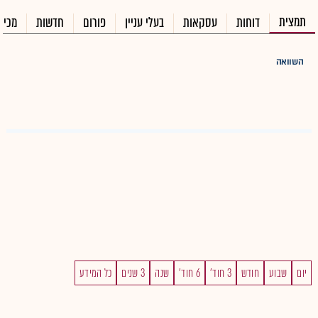
תמצית
דוחות
עסקאות
בעלי עניין
פורום
חדשות
מכיר
השוואה
יום
שבוע
חודש
3 חוד'
6 חוד'
שנה
3 שנים
כל המידע