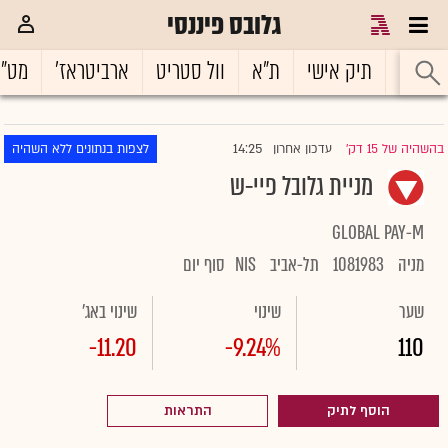
גלובס פיננסי
ראשי
תיק אישי
ת"א
וול סטריט
ארביטראז'
מט"
14:25
בהשהיה של 15 דק'
עדכון אחרון
לצפות בנתונים ללא השהיה
|
מניית גלובל פיי-ש
GLOBAL PAY-M
מניה
1081983
תל-אביב
NIS
סוף יום
שער
שינוי
שינוי באג'
-11.20
-9.24%
110
הוסף לתיק
התראות