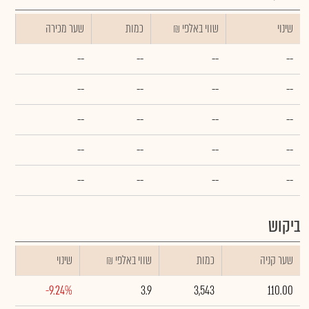
שינוי
₪ שווי באלפי
כמות
שער מכירה
--
--
--
--
--
--
--
--
--
--
--
--
--
--
--
--
--
--
--
--
ביקוש
שער קניה
כמות
₪ שווי באלפי
שינוי
-9.24%
3.9
3,543
110.00