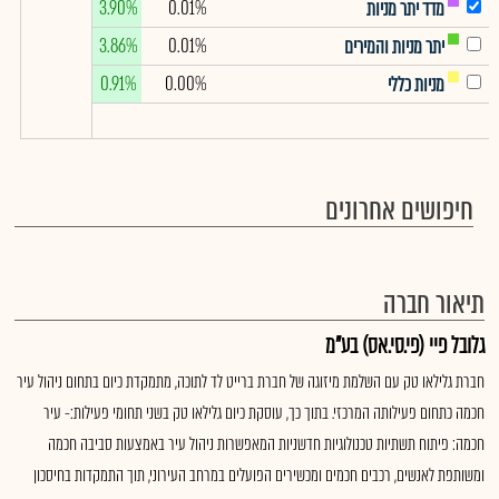
3.90%
0.01%
מדד יתר מניות
3.86%
0.01%
יתר מניות והמירים
0.91%
0.00%
מניות כללי
חיפושים אחרונים
תיאור חברה
גלובל פיי (פי.סי.אס) בע"מ
חברת גלילאו טק עם השלמת מיזוגה של חברת ברייט לד לתוכה, מתמקדת כיום בתחום ניהול עיר
חכמה כתחום פעילותה המרכזי. בתוך כך, עוסקת כיום גלילאו טק בשני תחומי פעילות:- עיר
חכמה: פיתוח תשתיות טכנולוגיות חדשניות המאפשרות ניהול עיר באמצעות סביבה חכמה
ומשותפת לאנשים, רכבים חכמים ומכשירים הפועלים במרחב העירוני, תוך התמקדות בחיסכון