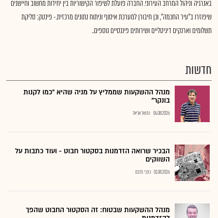
באנרגיה וניהול המרחב העירוני. החברה פועלת לשיפור הקישוריות בין יחידות מחשוב וחיישנים
שיפוזרו ב"עיר החכמה", וכן חיבורן למערכת איסוף וניתוח נתונים מרכזית.- פינטק: סליקת
תשלומים וארנקים דיגיטליים ושירותים פיננסיים נוספים..
חדשות
מנהל ההשקעות שממליץ על מניה שהיא "כמו לקנות
בונקר"
04.08.2026
נתנאל אריאל
הבכיר שרואה הזדמנות בסקטור חבוט - ועוד כתבות על
השווקים
01.08.2026
כתבי גלובס
מנהל ההשקעות שבטוח: זה הסקטור החבוט שהפך