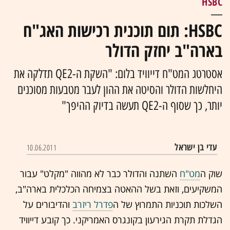
HSBC
HSBC: תום תוכנית רכישות האג"ח
בארה"ב יחזק הדולר
אסטרטג המט"ח דייוויד בלום: "השקת ה-QE2 תדלקה את
היחלשות הדולר והסיטה את ההון לעבר מטבעות מסוכנים
יותר, כך שסוף ה-QE2 תעשה בדיוק ההיפך"
עדי בן ישראל
10.06.2011
שוק ה
מט"ח
השתנה והדולר כבר לא מהווה "מקלט" עבור
המשקיעים, וזאת בשל ההאטה בצמיחה הכלכלית בארה"ב,
השלכות תוכניות התמרוץ של ה
פדרל ריזרב
והדיבורים על
הגדלת תקרת הגירעון בקונגרס האמריקני. כך קובע דייוויד