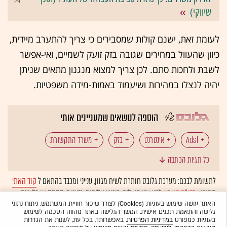
שיווקי
)
לעומת זאת, ישנם קולות שמסבירים כי צריך להתערב מיידית,
כיוון שהעוול במחירים שגובה בזק זועק לשמיים, ואי-אפשר
לשבת ולחכות סתם. לכן צריך למצוא מנגנון מתאים שניתן
יהיה לנצלו במהירות ושיעמוד באמות-מידה משפטיות.
הוספה לנושאים שמעניינים אותי
Adsl
אינטרנט
בזק
משרד התקשורת
כל תגיות הכתבה
ספקיות אינטרנט
לתשומת לבכם: מערכת גלובס חותרת לשיח מגוון, ענייני ומכבד בהתאם ל
קוד האתי
המופיע
בדו"ח האמון
לפיו אנו פועלים. ביטויי אלימות, גזענות, הסתה או כל שיח
בלתי הולם אחר מסוננים בצורה
אוטומטית
ולא יפורסמו באתר.
האתר עושה שימוש בעוגיות (Cookies) לצורך שיפור חוויית המשתמש, ניתוח נתוני
גלישה והתאמת תכנים אישית. המשך הגלישה באתר מהווה הסכמה לשימוש
בעוגיות כמפורט
במדיניות הפרטיות
. באפשרותך, בכל עת, לשנות את הגדרות