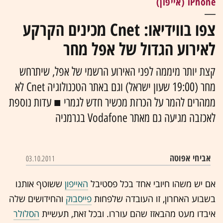
iPhone (אייפון)
צפו בווידיאו: Cnet מכינים הקרקע
לאירוע הגדול של אפל מחר
קצת יותר מיממה לפני האירוע הרשמי של אפל, שיתרחש
מחר (19:00 שעון ישראל) וגם באתר הטכנולוגיה Cnet לא
ממהרים להמר על הכרזת מכשיר חדש לגמרי ■ עדות נוספת
לאכזבה מגיעה גם מאתר Vodafone בגרמניה
אביחי אפוטה
03.10.2011
אם יש משהו חיובי אחד בכל פסטיבל
האייפון
ששוטף אותנו
בשבוע האחרון, זו העובדה שלפחות
פייסבוק
והחידושים שלה
איבדו מעט מהבאזז שהם עוררו. ובכל זאת, תעשיית
הסלולר