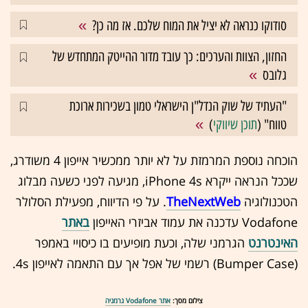
סודוקו כנראה לא יציל את המוח שלכם. אז מה כן?
החזון, הצוות והערכים: כך עובד מדור ההייטק המתחדש של
גלובס
"העתיד של שוק הנדל"ן הישראלי טמון בשכירות ארוכת
טווח" (
תוכן שיווקי
)
הוכחה נוספת המרמזת על לא יותר ממכשיר אייפון 4 משודרג,
שככל הנראה ייקרא iPhone 4s, מגיעה לפני כשעה מבלוג
הטכנולוגיה
TheNextWeb
. על פי הדיווח, מפעילת הסלולר
Vodafone עדכנה את עמוד אביזרי האייפון
באתר
האינטרנט
הגרמני שלה, וכעת מופיעים בו כיסויי באמפר
(Bumper Case) רשמי של אפל אך עם התאמה לאייפון 4s.
צילום מסך:
אתר Vodafone גרמניה