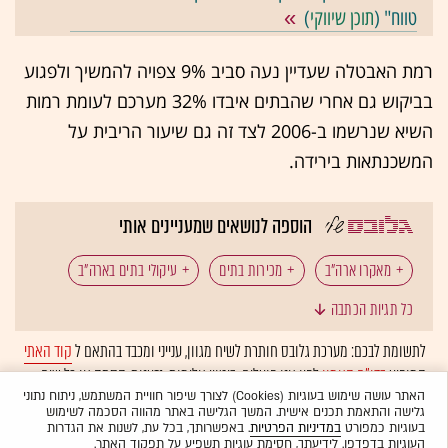
טווח" (
תוכן שיווקי
)
רמת האבטלה שעדיין נעה סביב 9% צפויה להמשיך ולפגוע
בביקוש גם אחרי שהבתים איבדו 32% מערכם לעומת רמות
השיא שנרשמו ב-2006 לצד זה גם שיעור הריבית על
המשכנתאות בירידה.
הוספה לנושאים שמעניינים אותי
מאקרו ארה"ב
מכירות בתים
עיקולי בתים בארה"ב
כל תגיות הכתבה
לתשומת לבכם: מערכת גלובס חותרת לשיח מגוון, ענייני ומכבד בהתאם ל
קוד האתי
המופיע
בדו"ח האמון
לפיו אנו פועלים. ביטויי אלימות, גזענות, הסתה או כל שיח
בלתי הולם אחר מסוננים בצורה
אוטומטית
ולא יפורסמו באתר.
האתר עושה שימוש בעוגיות (Cookies) לצורך שיפור חוויית המשתמש, ניתוח נתוני
גלישה והתאמת תכנים אישית. המשך הגלישה באתר מהווה הסכמה לשימוש
בעוגיות כמפורט
במדיניות הפרטיות
. באפשרותך, בכל עת, לשנות את הגדרות
העוגיות בדפדפן. לידיעתך, חסימת עוגיות תשפיע על תפקוד האתר.