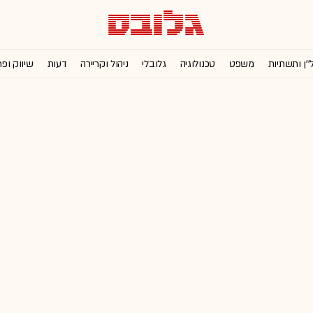
''ן ותשתיות
משפט
טכנולוגיה
גלובלי
ניהול וקריירה
דעות
שיווק ופ