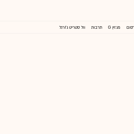
רסום
מגזין G
תרבות
וול סטריט ג'ורנל