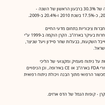
קרן הגידור דפנה קפיטל הניבה תשואה של 30.3% ברבעון הראשון של השנה -
רות ציבוריות בתחום מדעי החיים
(ביוטכנולוגיה ומכשור רפואי), אשר נסחרות בעיקר בארה"ב. הקרן הוקמה ב-1999 ע"י
סייבל השקעות, בבעלות שחר סיידון ויעל שניצר,
שראל.
על ניתוח מעמיק ומקצועי של הליכי
הרגולציה, כמו למשל הליכי קבלת אישורי FDA בארה"ב או CE באירופה, וכן הניסויים
מכשור הרפואי מתוך הבנה ויכולת ניתוח רפואית
ן - קופות הגמל של הדס ארזים.