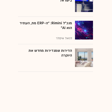
בישראל
מנכ״ל Rimini: “ה-ERP מת, העתיד
הוא AI"
דניאל איסלר
הדירות שמגדירות מחדש את
היוקרה