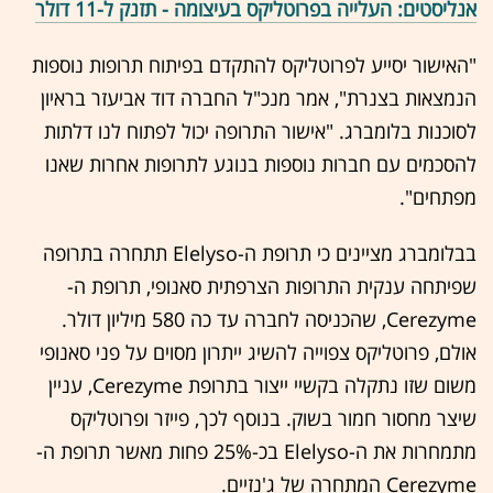
אנליסטים: העלייה בפרוטליקס בעיצומה - תזנק ל-11 דולר
"האישור יסייע לפרוטליקס להתקדם בפיתוח תרופות נוספות
הנמצאות בצנרת", אמר מנכ"ל החברה דוד אביעזר בראיון
לסוכנות בלומברג. "אישור התרופה יכול לפתוח לנו דלתות
להסכמים עם חברות נוספות בנוגע לתרופות אחרות שאנו
מפתחים".
בבלומברג מציינים כי תרופת ה-Elelyso תתחרה בתרופה
שפיתחה ענקית התרופות הצרפתית סאנופי, תרופת ה-
Cerezyme, שהכניסה לחברה עד כה 580 מיליון דולר.
אולם, פרוטליקס צפוייה להשיג ייתרון מסוים על פני סאנופי
משום שזו נתקלה בקשיי ייצור בתרופת Cerezyme, עניין
שיצר מחסור חמור בשוק. בנוסף לכך, פייזר ופרוטליקס
מתמחרות את ה-Elelyso בכ-25% פחות מאשר תרופת ה-
Cerezyme המתחרה של ג'נזיים.