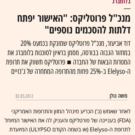
בלומברג
מנכ"ל פרוטליקס: "האישור יפתח
דלתות להסכמים נוספים"
דוד אביעזר, מנכ"ל פרוטליקס שמזנקת בכמעט 20%
במחזור הגבוה בבורסה, מסמן בראיון לסוכנות בלומברג את
המטרות הבאות של החברה ■ פרוטליקס תשווק את תרופת
ה-Elelyso ב-25% פחות מהתרופה המתחרה של ג'נזיים
משה גולן
02.05.2012
לאחר שאמש (ג') הכריע מינהל המזון והתרופות האמריקני
(FDA) בעניינה של פורטליקס והעניק לה את האישור המיוחל
לתרופת ה-Elelyso (או בשמה הקודם ULYPSO) המיועדת