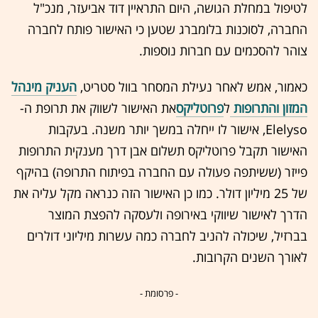
לטיפול במחלת הגושה, היום התראיין דוד אביעזר, מנכ"ל
החברה, לסוכנות בלומברג שטען כי האישור פותח לחברה
צוהר להסכמים עם חברות נוספות.
כאמור, אמש לאחר נעילת המסחר בוול סטריט,
העניק מינהל
המזון והתרופות
ל
פרוטליקס
את האישור לשווק את תרופת ה-
Elelyso, אישור לו ייחלה במשך יותר משנה. בעקבות
האישור תקבל פרוטליקס תשלום אבן דרך מענקית התרופות
פייזר (ששיתפה פעולה עם החברה בפיתוח התרופה) בהיקף
של 25 מיליון דולר. כמו כן האישור הזה כנראה מקל עליה את
הדרך לאישור שיווקי באירופה ולעסקה להפצת המוצר
בברזיל, שיכולה להניב לחברה כמה עשרות מיליוני דולרים
לאורך השנים הקרובות.
- פרסומת -