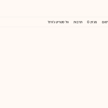
רסום
מגזין G
תרבות
וול סטריט ג'ורנל