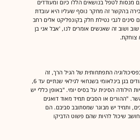
 מנסות לטפל בנושאים הללו כיום ומעודדים
ירה בהקשר זה מחקר נוסף שעליו היא עובדת
 סינים לגבי נטילת חלק בקונפליקט אלים רחב
ב ושוב זה שאנשים אומרים לנו, 'אבל אני בן
א צוחקת.
בעל תואר שני בפסיכולוגיה התפתחותית של הגיל הרך, זה
אפילו לא מצחיק. כמנהל תוכנית הלימודים בגן בינלאומי בשנחאי לגילאי שנתיים עד 6,
 הילודה הסינית על בסיס יומי. "באופן כללי יש
שר. "ההורים או הסבים תמיד מאוד דואגים
כים, ותמיד יש מבוגר שמסתובב סביבם. הם
 חושב שיכול להיות שהם פשוט הדביקו