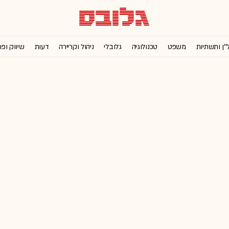
''ן ותשתיות
משפט
טכנולוגיה
גלובלי
ניהול וקריירה
דעות
שיווק ופ