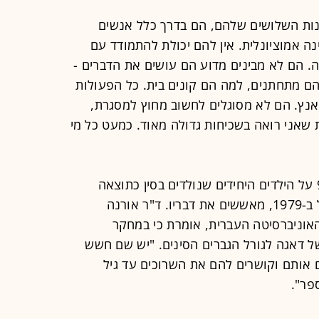
ות השלושים שלהם, הם בדרך כלל אנשים
נה אמוציונלית. אין להם יכולת להתמודד עם
יה. הם לא מבינים מדוע הם עושים את הדברים -
ם מתחתנים, למה הם קונים בית. כל הפעולות
אנץ. הם לא מסוגלים לחשוב מחוץ למסגרת,
ית שאני רואה בשכיחות גדולה מאוד. כמעט כל מי
מחקרים שמתפרסמים מאז שנות ה-90 על הילדים היחידים שנולדים בסין כתוצאה
ממדיניות "הילד האחד", שיישומה החל ב-1979, מאששים את דבריו. ד"ר אורנה
האוניברסיטה העברית, אומרת כי במחקר
 דאגה לגורל הגברים הסינים. "יש שם חשש
ם אותם וקושרים להם את השרוכים עד גיל
פר".