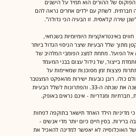
הפוקוס של ההורים הוא תמיד על הישגים
 חברתית. לשחק עם ילדים אחרים נראה להם
שנן שירה קלאסית. זו הבעיה הכי גדולה".
חווים באינטראקציות היומיומיות בשנחאי,
ן מתוך שלל הבעיות שיצר הניסוי הגדול ביותר
 אל הפועל. מתחת למצג הפומבי המלהיב של
תמדת בייצור, של גידול עצום בבני המעמד
תתרות פצצות זמן מסוכנות שמאיימות על
עולם כולו. רובן נובעות ישירות מהאפקט המצטבר
של מדיניות הגבלת הילודה שחוגגת השנה את שנתה ה-33. והפתרונות לשלל הבעיות
ות, חברתיות ומגדריות - אינם נראים באופק.
כי מדיניות הילד האחד תישאר בתוקפה לפחות
לה הרבה ברירות. בסין חיים כיום יותר מדי אנשים -
דול חד של האוכלוסייה לא יאפשר למדינה להאכיל את