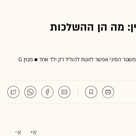
ן: מה הן ההשלכות
ב-1979 החל הניסוי הגדול ביותר בתולדות האנושות: המשטר הסיני אפשר לזוגות להוליד רק ילד אחד ■ מגזין G