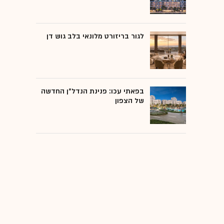
לגור בריזורט מלונאי בלב גוש דן
בפאתי עכו: פנינת הנדל"ן החדשה
של הצפון