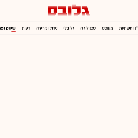
'ן ותשתיות
משפט
טכנולוגיה
גלובלי
ניהול וקריירה
דעות
שיווק ופ