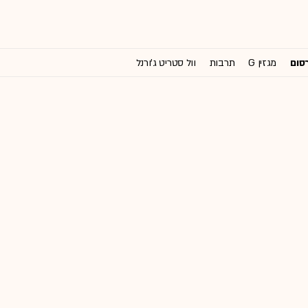
רסום
מגזין G
תרבות
וול סטריט ג'ורנל