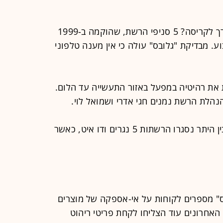
"בנים בנות" בדרך לקריסה? 5 סניפי הרשת, שהוקמה ב-1999
לת השבוע. מבדיקת "גלובס" עולה כי אין מענה טלפוני
ובדים, מייצרת את רהיטיה במפעל באזור התעשייה עד הלום.
נהלת הרשת נמנים חגי אדרי ושמואל לוי.
לאחרונה עבר ענף הריהוט טלטלה, ובין היתר נסגרו הרשתות 5 נגרים ודו איט, כאשר
בס" מספרים לקוחות על אי-אספקה של מוצרים
 האחרונים עוד הצליחו לקחת פריטי ריהוט