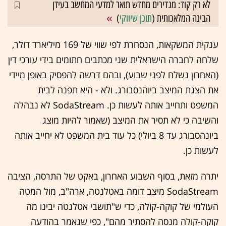
לא רק קוד: מגדירים מחדש תואר למדעי המחשב בעידן
הבינה המלאכותית (
תוכן שיווקי
)
ענקית המשקאות, הנסחרת לפי שווי של 169 מיליארד דולר,
שלחה לחברה הישראלית שני מכתבים חתומים בידי עורכי דין
(האחרון נשלח לפני שבוע), ובהם דרשה להפסיק באופן מיידי
את הצגת המיצב ביוהנסבורג. ולא - היא תפנה לבית
המשפט ותחייב אותה לעשות כן. SodaStream לא נבהלה
והשיבה כי לא תסיר את המיצב (שאמור להיות מוצג
ביונהסבורג עד 8 ביולי) כל עוד בית המשפט לא יחייב אותה
לעשות כן.
יתרה מזאת, בסוף השבוע האחרון, באקט של התרסה, הציבה
SodaStream מיצב דומה באטלנטה, ארה"ב, מול המטה
העולמי של קוקה-קולה, כדי ש"תושבי אטלנטה יבינו מה
קוקה-קולה מנסה להסתיר מהם", כפי שנאמר בהודעה