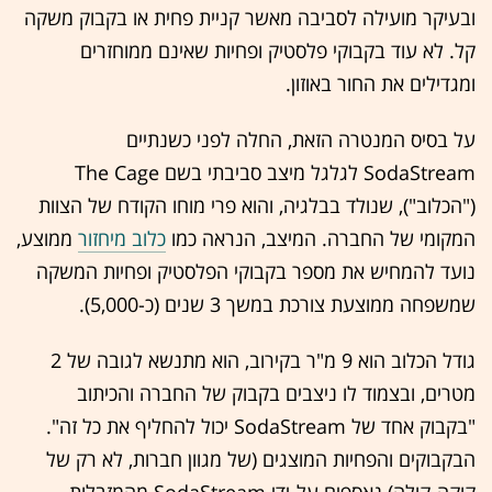
ובעיקר מועילה לסביבה מאשר קניית פחית או בקבוק משקה
קל. לא עוד בקבוקי פלסטיק ופחיות שאינם ממוחזרים
ומגדילים את החור באוזון.
על בסיס המנטרה הזאת, החלה לפני כשנתיים
SodaStream לגלגל מיצב סביבתי בשם The Cage
("הכלוב"), שנולד בבלגיה, והוא פרי מוחו הקודח של הצוות
המקומי של החברה. המיצב, הנראה כמו
כלוב מיחזור
ממוצע,
נועד להמחיש את מספר בקבוקי הפלסטיק ופחיות המשקה
שמשפחה ממוצעת צורכת במשך 3 שנים (כ-5,000).
גודל הכלוב הוא 9 מ"ר בקירוב, הוא מתנשא לגובה של 2
מטרים, ובצמוד לו ניצבים בקבוק של החברה והכיתוב
"בקבוק אחד של SodaStream יכול להחליף את כל זה".
הבקבוקים והפחיות המוצגים (של מגוון חברות, לא רק של
קוקה-קולה) נאספים על-ידי SodaStream מהמזבלות.