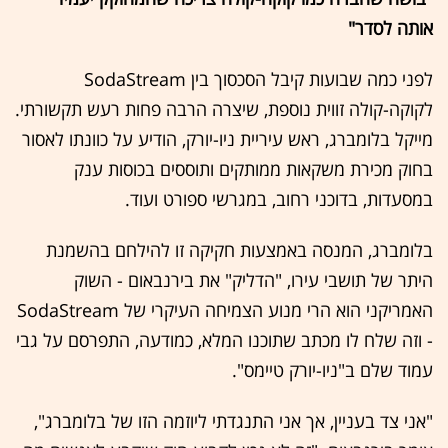
אותה לסדר"
לפני כמה שבועות קיבל הסכסוך בין SodaStream
לקוקה-קולה זווית נוספת, שיצרה הרבה פחות רעש תקשורתי.
מייקל בלומברג, ראש עיריית ניו-יורק, הודיע על כוונתו לאסור
בחוק מכירת משקאות ממותקים ותוססים בכוסות ענק
במסעדות, בדוכני רחוב, במגרשי ספורט ועוד.
בלומברג, המנסה באמצעות חקיקה זו להילחם בהשמנת
היתר של תושבי עירו, "הדליק" את בירנבאום - השוק
האמריקני הוא הרי מנוע הצמיחה העיקרי של SodaStream
- וזה שלח לו מכתב שתוכנו המלא, כמודעה, התפרסם על גבי
עמוד שלם ב"ניו-יורק טיימס".
"אני צד בעניין, אך אני התנגדתי ליוזמה הזו של בלומברג",