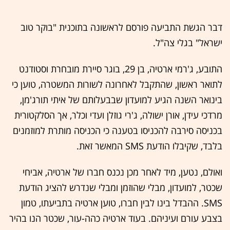
דבר הגשת התביעה פורסם לראשונה בתוכנית "בוקר טוב
ישראל" בגלי צה"ל.
‏התובע, ג'רמי ארטיה, בן 29, בוגר סיירת מובחרת וסטודנט
לתואר ראשון, שהתקבל לאחרונה לשורות המשטרה, טוען כי
בינואר השנה הגיע למועדון שבבעלותם של איתי תורג'מן,
מרדכי עידן, אורן ישולה, ג'רי גוזלן ועדי וכלר, אך הסלקטורית
בכניסה סירבה להכניסו בטענה כי הכניסה מותרת למוזמנים
בלבד, שקיבלו הודעת ‏SMS‏ המאשר זאת.
ואולם, נטען, מיד לאחר מכן נכנס חברו של ארטיה, אביחי
שכטר, למועדון, מבלי שהוזמן ומבלי שנדרש להציג הודעת
‏SMS‏. ההבדל בינו לבין חברו, טוען ארטיה בתביעתו, טמון
בצבע עורם ועיניהם. בעוד ארטיה כהה-עור, שכטר הנו בהיר