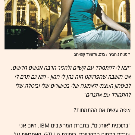
קסניה גורוביה / צלם: אדוארד קפארוב
"יצא לי להתמודד עם קשיים ולהכיר הרבה אנשים חדשים.
אני חושבת שהפרויקט הזה נתן לי המון - הוא גם תרם לי
לביטחון העצמי ולאמונה שלי בכישורים שלי וביכולת שלי
להתמודד עם אתגרים"
איפה עשית את ההתמחות?
"בתוכנית "אורנים", בחברת המחשבים IBM. היום אני
עובדת בתחום התקשורת, ביחידת ה-GTU, האחראית על