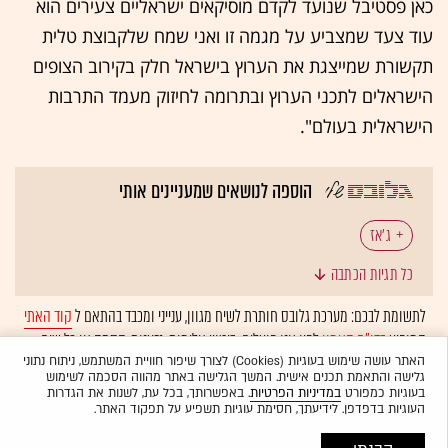
כאן פסטיבל שנועד לקדם מוסיקאים ישראליים צעירים הוא
עוד צעד שמצביע על מגמה זו ואני שמח שלקבוצת טלית
תקשורת שמייצגת את הערוץ בישראל חלק בקירוב הצופים
הישראלים לתכני הערוץ ובתרומה לחיזוק מעמד התרבות
הישראלית בעולם".
הוספה לנושאים שמעניינים אותי
ג'אז
כל תגיות הכתבה
לתשומת לבכם: מערכת גלובס חותרת לשיח מגוון, ענייני ומכבד בהתאם ל
קוד האתי
המופיע
בדו"ח האמון
לפיו אנו פועלים. ביטויי אלימות, גזענות, הסתה או כל שיח
בלתי הולם אחר מסוננים בצורה
אוטומטית
ולא יפורסמו באתר.
האתר עושה שימוש בעוגיות (Cookies) לצורך שיפור חוויית המשתמש, ניתוח נתוני
גלישה והתאמת תכנים אישית. המשך הגלישה באתר מהווה הסכמה לשימוש
בעוגיות כמפורט
במדיניות הפרטיות
. באפשרותך, בכל עת, לשנות את הגדרות
העוגיות בדפדפן. לידיעתך, חסימת עוגיות תשפיע על תפקוד האתר.