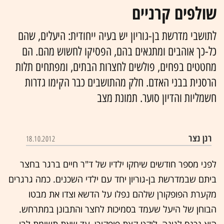
שולפים קרניים
לתושבי מדרשת בן-גוריון יש בעיה ייחודית: היעלים, שהם
כל-כך אוהבים ומתגאים בהם, הפסיקו לחשוש מהם. הם
מחטטים בפחים, פולשים לחצרות הבתים, ומפתחים תלות
הרסנית בבני האדם. חלק מהתושבים כבר הקימו גדרות
חשמליות והדיון סוער. תמונת מצב
רנן נצר
18.10.2012
לפני מספר חודשים שיחקו ילדיו של ד"ר חיים ברגר בחצר
ביתם שבמדרשת בן-גוריון יחד עם ילדי השכנים. כמה גרגרים
מקערת הפופקורן שלהם נפלו על הדשא וצדו את מבטו
הבוחן של היעל שעמד בסמיכות לחצר והתבונן במתרחש.
הוא נכנס לגינה, ליקט קצת פופקורן, עד שאת תשומת לבו