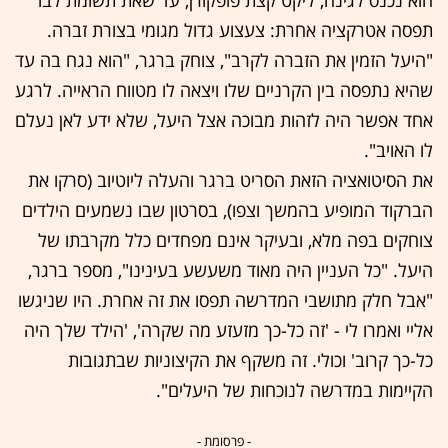
תפסה אטרקציה אחרת: צעצוע גדול מגומי בצורת זברה.
"היעל הזמין את הזברה לקרב", צוחק ברגר, "הוא נגח בה עד
שהיא נתפסה בין הקרניים שלו ויצאה לו מטווח הראייה. לרגע
אחד אפשר היה לזהות מבוכה אצל היעל, שלא ידע לאן נעלם
לו האויב".
את הסיטואציה הזאת הסריט ברגר והעלה ליוטיוב (סרקו את
הברקוד המופיע בהמשך וצפו), בסרטון שבו נשמעים הילדים
צוחקים בפה מלא, ובעיקר אינם מפחדים כלל מקרבתו של
היעל. "כל העניין היה מאוד משעשע בעינינו", מספר ברגר,
"אבל חלק מתושבי המדרשה תפסו את זה אחרת. היו שניגשו
אליי ואמרו לי - 'זה כל-כך מזעזע מה שקרה', 'הילד שלך היה
כל-כך קרוב' וכולי. זה משקף את הקיצוניות שבתגובות
הקיימות במדרשה לנוכחות של היעלים".
- פרסומת -