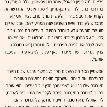
פלצות. "זה רעיון ביזארי", אומר חנן אפשטיין, צלם העוסק גם
בהדרכה במכון למורשת בן-גוריון. "לסגור את כל המדרשה זה
לקחת את הטבע בהדרו ולעשות ממנו פרובינציה. אני לא
מתכחש לעובדה שיש תושבים שזה מפריע להם, אבל יש לנו
סוג של תופעת טבע מיוחדת במינה. היעלים הם נכס. צריך
לחשוב על פתרון נקודתי לתושבים שמתלוננים, ואם מישהו
רוצה לגדר את הגינה הפרטית שלו, זו זכותו (ראו מסגרת).
צריך גם לזכור שהיעלים היו כאן לפנינו ולמצוא פתרון שמכבד
אותם".
אפשטיין מכיר את היעלים מקרוב. במשך ארבע שנים תיעד
במצלמתו את חייהם, ואשתקד הוצגה במועצה האזורית
תערוכה שלו בנושא. "אני עורך הדין של היעלים", הוא אומר
בחיוך. "מטרת התערוכה הייתה לקרב את התושבים ליעלים,
להראות להם את סגנון החיים המרתק שלהם וכמה הם
מרשימים. אני גר כ-300 מטרים ממצוק נחל צין, ורואה אותם