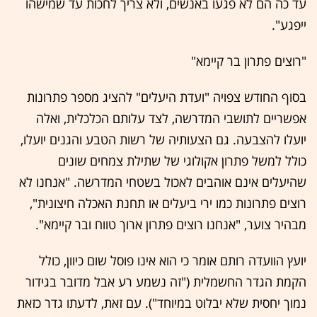
עד כה הם לא פגעו באנשים, ולא צריך לחכות עד שמישהו
ייפגע".
"רוצים פתרון בר קיימא"
בסוף החודש צפויה "ועדת היעלים" להציג מספר פתרונות
אפשריים לתושבי המדרשה, לצד עלותם הכלכלית, ואלה
יועלו להצבעה. גם הצעותיה של רשות הטבע והגנים יועלו,
כולל למשל פתרון אקולוגי של שתילת צמחים שונים
שהיעלים אינם אוהבים לאכול בשטחי המדרשה. "אנחנו לא
רוצים פתרונות כמו ירי ביעלים או תחנת האכלה חיצונית",
מבהיר צוער, "אנחנו רוצים פתרון ארוך טווח ובר קיימא".
יועץ הוועדה רותם אומר כי הוא אינו פוסל שום כיוון, כולל
הקמת הגדר החשמלית ("זה נשמע רע אבל מדובר בגידור
נמוך יחסית שלא יבלוט במיוחד"). עם זאת, לדעתו גדר כזאת